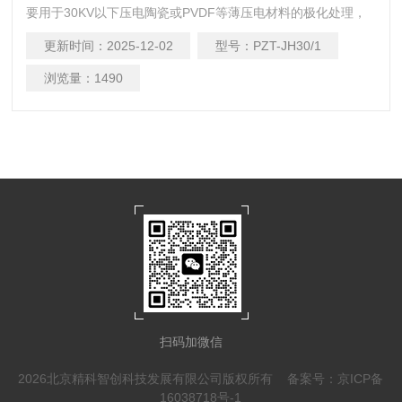
要用于30KV以下压电陶瓷或PVDF等薄压电材料的极化处理，
广泛应用于高校及从事压电材料研究或生产的科研及生产单
更新时间：
2025-12-02
型号：
PZT-JH30/1
位，可以直接放置在实验桌上进行操作，方便安全。 主要特
点： 一、产品主要特点： 1、一键式操作，数字化显示，可极
浏览量：
1490
化各种PVDF薄膜和压电陶瓷（聚合物由偏氟乙烯（VDF）、三
氟乙烯（TRFE）、1,1-氯氟乙烯（
扫码加微信
2026北京精科智创科技发展有限公司版权所有
备案号：京ICP备
16038718号-1