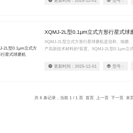
更新时间：
2025-12-01
型号：
XQMJ-2L型0.1μm立式方形行星式球
XQMJ-2L型立式方形行星球磨机是混和、细
产高新技术材料的*装置。XQMJ-2L型0.1μ
小、功能全、效率高、噪声低，是科研单位、高
（每次实验可同时获得四个样品）的理想设备，
更新时间：
2025-12-01
型号：
《0.1μm，而且配用真空球磨罐，可在真空状
共 6 条记录，当前 1 / 1 页 首页 上一页 下一页 