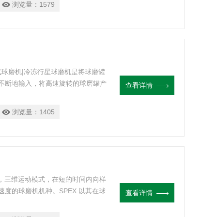
浏览量：
1579
式球磨机|冷冻行星球磨机是将球磨罐
不断地输入，将高速旋转的球磨罐产
查看详情
始终处于一定的低温环境中。是混
高新技术材料的装置。我司行星式球
浏览量：
1405
单位、高等院校、企业实验室获取研
标准，三维运动模式，在短的时间内向样
度的球磨机机种。SPEX 以其在球
查看详情
新领域所做出的突出贡献，成为美国球