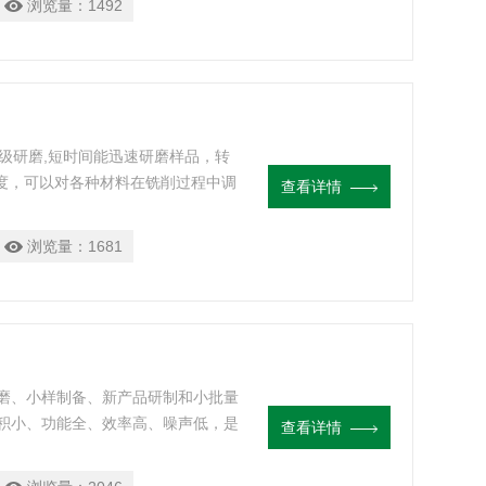
浏览量：
1492
纳米级研磨,短时间能迅速研磨样品，转
转速度，可以对各种材料在铣削过程中调
查看详情
高材料的性能，实现更好的机械合金
浏览量：
1681
、细磨、小样制备、新产品研制和小批量
积小、功能全、效率高、噪声低，是
查看详情
（每次实验可同时获得四个样品）的
制试样。