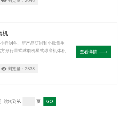
浏览量：
2046
磨机
磨、小样制备、新产品研制和小批量生
m立式方形行星式球磨机星式球磨机体积
查看详情
等院校、企业实验室获取研究试样
该球磨机可以使研磨材料达到
浏览量：
2533
态下磨制试样。
末页 跳转到第
页