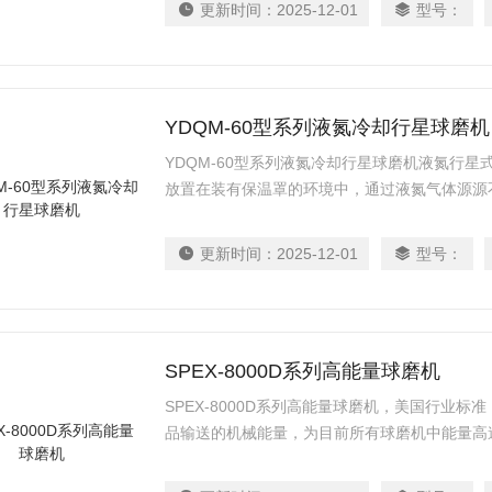
更新时间：
2025-12-01
型号：
YDQM-60型系列液氮冷却行星球磨机
YDQM-60型系列液氮冷却行星球磨机液氮行星
放置在装有保温罩的环境中，通过液氮气体源源
生的热量及时吸收，使装有物料、磨球的球磨罐
和、细磨、小样制备、新产品研制和小批量生产
更新时间：
2025-12-01
型号：
磨机体积小、功能全、效率高、噪声低，是科研
究试样（每次实验可同时
SPEX-8000D系列高能量球磨机
SPEX-8000D系列高能量球磨机，美国行业
品输送的机械能量，为目前所有球磨机中能量高速
磨机研发和生产 59 年的经验以及在球磨机创
磨机行业标准的制定者。