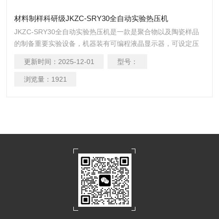
材料制样科研级JKZC-SRY30全自动实验热压机
JKZC-SRY30全自动实验热压机是一款是聚合物以及陶瓷样品
的制备重要实验设备，机器装有可编程液晶显示器，可设定压
力、温度、时间和排气次数及秒数，人机界面作业系统，硫化
更新时间：
2025-12-01
型号：
过程动态即时显示和监视，模压程序全数自动完成。机器结构
简单，适用广泛高效。同时适用橡塑胶原料、颜料、油默、化
浏览量：
1921
工原料等。将各原料放于模内，夹于本机电热平板间，加以合
适压力及温度，使原料成型。