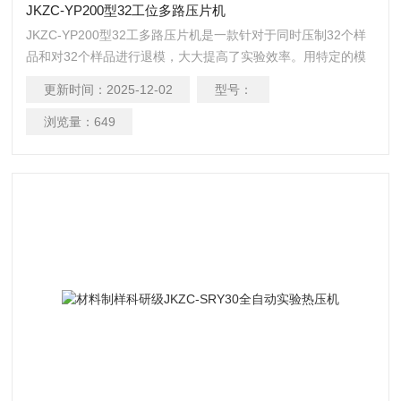
JKZC-YP200型32工位多路压片机
JKZC-YP200型32工多路压片机是一款针对于同时压制32个样
品和对32个样品进行退模，大大提高了实验效率。用特定的模
具可以压制成各种各样的片,柱及异型体,组合体等进行科学研
更新时间：
2025-12-02
型号：
究，应用非常广泛,使用简单、方便、可靠。目前是国内高等院
校进行自行科学制样研究的重要辅助工具。
浏览量：
649