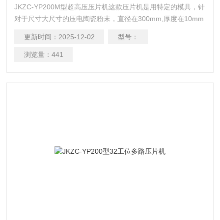
JKZC-YP200M型超高压压片机这款压片机是用特定的模具，针
对于尺寸大尺寸的压电陶瓷粉末，直径在300mm,厚度在10mm
的样品，在可以压制成各种各样的片,柱及异型体,组合体等进行
更新时间：
2025-12-02
型号：
科学研究，应用非常广泛,使用简单、方便、可靠。目前是国内
高等院校和生产单位进行科学材料研究的重要辅助工具。
浏览量：
441