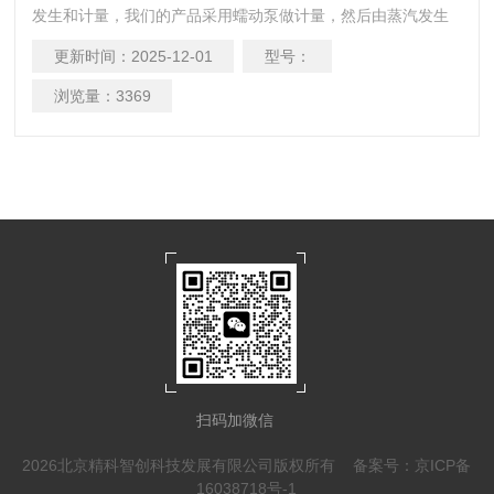
发生和计量，我们的产品采用蠕动泵做计量，然后由蒸汽发生
器产生蒸汽，解决蒸汽计量不准的问题。国内很多蠕动泵蒸汽
更新时间：
2025-12-01
型号：
发生器主要是用于纺织行业，没有有效的解决如何解决蒸汽计
量准确性的问题，ZQFJ-1700可计量型蠕动泵蒸汽发生器从根
浏览量：
3369
本上解决了解决蒸汽计量不准的问题。
扫码加微信
2026北京精科智创科技发展有限公司版权所有
备案号：京ICP备
16038718号-1