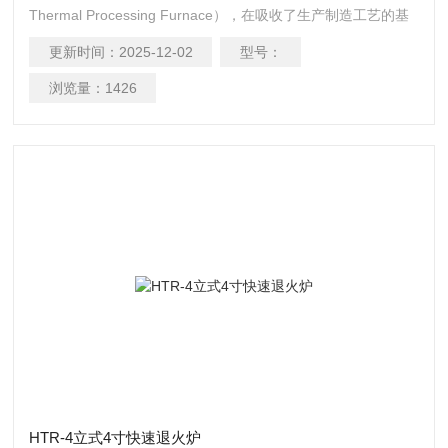
Thermal Processing Furnace），在吸收了生产制造工艺的基
础上自主研发了该款产品。该设备不但拥有极快的升温速率
更新时间：
2025-12-02
型号：
200℃/S，而且在烧结工艺运行完结，直接将试样在高温区取
出。实现物理状态下的最快降温。我们的工程师们巧妙地利用
浏览量：
1426
了冷壁工艺，在绿色节能环保的基础上真正的实现了试样的极
速升降温.多重保护功能，过温报
HTR-4立式4寸快速退火炉