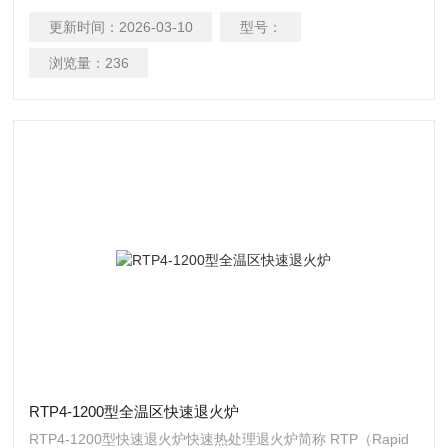
铸造、金属热处理等行业进行真空烧结、气氛保护烧结、真空
更新时间：
2026-03-10
型号：
镀膜、CD实验、物质成分测量等场合。既可以用于材料的快速
（500℃/S）升降温退火，也可用于化学气相沉积（CVD）法，
浏览量：
236
在镍或铜箔上制备石墨烯的制备， 稍加调整，一机多用。
RTP4-1200型全温区快速退火炉
RTP4-1200型快速退火炉快速热处理退火炉简称 RTP（Rapid