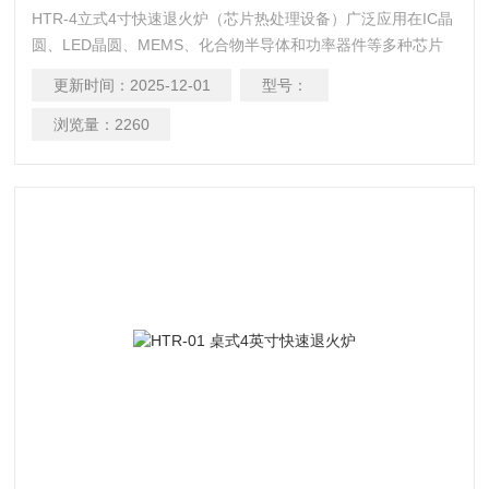
HTR-4立式4寸快速退火炉（芯片热处理设备）广泛应用在IC晶
圆、LED晶圆、MEMS、化合物半导体和功率器件等多种芯片
产品的生产，和欧姆接触快速合金、离子注入退火、氧化物生
更新时间：
2025-12-01
型号：
长、消除应力和致密化等工艺当中，通过快速热处理以改善晶
体结构和光电性能，技术指标高、工艺复杂、专用性强。
浏览量：
2260