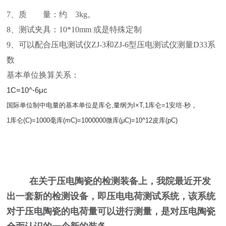
7
、质 量：约
3kg
。
8
、测试夹具：
10*10mm
或是特殊定制
9
、可以配合压电测试仪
ZJ-3
和
ZJ-6
型压电测试仪测量
D33
系
数
基本单位换算关系：
1C=10^-6
μc
国际单位制中电量的基本单位是库仑,量纲为I×T,1库仑=1安培·秒 。
1
库仑(C)=1000毫库(mC)=1000000微库(μC)=10^12皮库(pC)
在关于压电陶瓷的检测装备上，我院最近开发
出一套新的检测设备，即压电电荷测试系统，该系统
对于压电陶瓷的电荷量可以进行测量，是对压电陶瓷