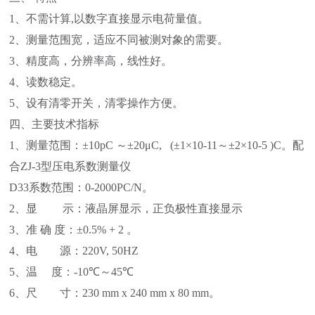
1
、不需计算
,
以数字直接显示电荷量值。
2
、测量范围宽，适应不同被测对象的需要。
3
、精度高，分辨率高，线性好。
4
、读数稳定。
5
、设有清零开关，清零操作方便。
四、主要技术指标
1
、测量范围：±
10pC
～±
20
μ
C, (
±
1
×
10-11
～±
2
×
10-5 )C
。配
合
ZJ-3
型压电系数测量仪
D33
系数范围：
0-2000PC/N
。
2
、显
示：液晶屏显示，正负极性直接显示
3
、准
确
度：±
0.5% + 2
。
4
、电 源：
220V, 50HZ
5
、温
度：
-10
℃～
45
℃
6
、尺 寸：
230 mm x 240 mm x 80 mm
。