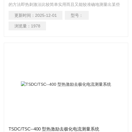
的方法即热刺激法比较简单实用而且又能较准确地测量出某些
物质（如电介质、绝缘材料、半导体、驻极体等）的微观参
更新时间：
2025-12-01
型号：
数，热刺激法是一面对材料升温一面进行测量，即非等温测
量。由于材料（例如介电材料）中的荷电粒子的微观参数（如
浏览量：
1978
活化能h、松弛时间τ等）不同，用热刺激法就很容易将材料中
的各种不同h或τ的荷电粒子分离开来，从而求出各自的参数。
因为热刺激电流与材料的
TSDC/TSC--400 型热激励去极化电流测量系统