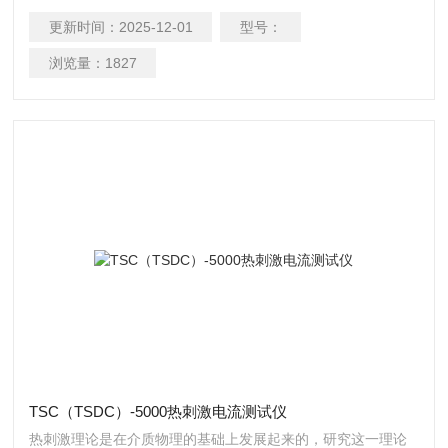
动，实现热能和电能直接相互转换的功能材料。热电效应是电
更新时间：
2025-12-01
型号：
流引起的可逆热效应和温差引起的电效应的总称，包括塞贝克
（seebeck）效应、波尔贴（Peltier）效应和汤姆逊
浏览量：
1827
（Thomoson）效应。
TSC（TSDC）-5000热刺激电流测试仪
热刺激理论是在介质物理的基础上发展起来的，研究这一理论