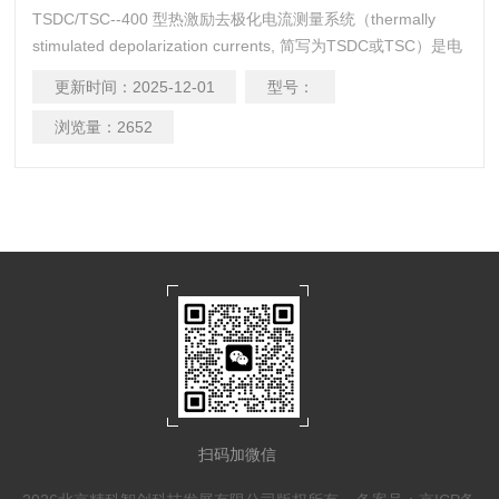
TSDC/TSC--400 型热激励去极化电流测量系统（thermally
stimulated depolarization currents, 简写为TSDC或TSC）是电
介质材料在受热过程中建立极化态或解除极化态时所产生的短
更新时间：
2025-12-01
型号：
路电流。基本方法是将试样夹在两电极之间，加热到一定温度
使样品中的载流子激发，然后施加一个直流的极化电压，经过
浏览量：
2652
一段时间使样品充分极化，以便载流子向电极漂移或偶极子充
分取向，
扫码加微信