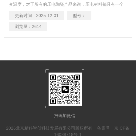
变温度，对于所有的压电陶瓷产品来说，压电材料都具有一个
临界温度Tc即居里温度，在临界温度以下压电陶瓷表现出铁电
更新时间：
2025-12-01
型号：
相，此时压电陶瓷处于极化有序状态，温度超过临界温度Tc，
压电陶瓷则由铁电相转变为顺电相，此时压电陶瓷内部电偶极
浏览量：
2614
距杂乱无章，处于极化无序状态，也就是我们常说的发生了退
极化现象。温度小于260K以下，压电陶瓷的铁电性能也会随着
温度的降低而
扫码加微信
2026北京精科智创科技发展有限公司版权所有
备案号：京ICP备
16038718号-1