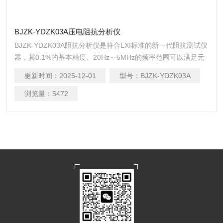
BJZK-YDZK03A压电阻抗分析仪
BJZK-YDZK03A阻抗分析仪是符合LXI标准的新一代阻抗测试仪
器，其0.1%的基本精度、20Hz～5MHz的频率范围可以满足元
件与材料绝大部分低压参数的测量要求，可广泛应用于诸如传
更新时间：
2025-12-01
型号：
BJZK-YDZK03A
声器、谐振器、电感器、陶瓷电容器、液晶显示器、变容二极
管、变压器等进行诸多电气性能的分析及低ESR电容器和高Q电
浏览量：
5472
感器的测量。