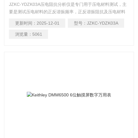
JZKC-YDZK03A压电阻抗分析仪是专门用于压电材料测试，主
要是测试压电材料的正反谐振频率，正反谐振阻抗及压电材料
的电容等相关系数，是一款压电器件的科学研究重要辅助工
更新时间：
2025-12-01
型号：
JZKC-YDZK03A
具，而且可以配合压陶瓷压电分析夹具和压电分析软件，可以
测试压电陶瓷的压电器件的频率响应曲线分析等相关参数。现
浏览量：
5061
在是国内压电材料器件科学研究的重要工具。