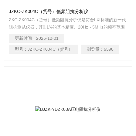
JZKC-ZK004C（货号）低频阻抗分析仪
ZKC-ZK004C（货号）低频阻抗分析仪是符合LXI标准的新一代
阻抗测试仪器，其0.1%的基本精度、20Hz～5MHz的频率范围
可以满足元件与材料绝大部分低压参数的测量要求，可广泛应
更新时间：
2025-12-01
用于诸如传声器、谐振器、电感器、陶瓷电容器、液晶显示
器、变容二极管、变压器等进行诸多电气性能的分析及低ESR
型号：
JZKC-ZK004C（货号）
浏览量：
5590
电容器和高Q电感器的测量。