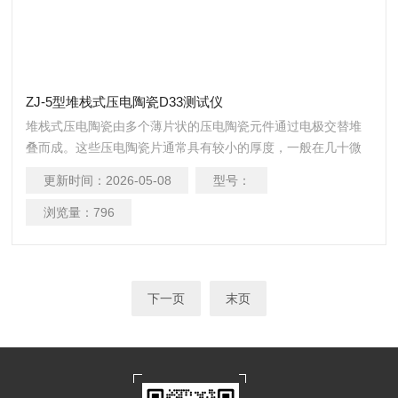
ZJ-5型堆栈式压电陶瓷D33测试仪
堆栈式压电陶瓷由多个薄片状的压电陶瓷元件通过电极交替堆
叠而成。这些压电陶瓷片通常具有较小的厚度，一般在几十微
米到几百微米之间，而直径或边长则可以根据具体应用需求在
更新时间：
2026-05-08
型号：
几毫米到几十毫米范围内变化。
浏览量：
796
下一页
末页