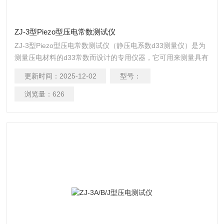
ZJ-3型Piezo型压电常数测试仪
ZJ-3型Piezo型压电常数测试仪（静压电系数d33测量仪）是为
测量压电材料的d33常数而设计的专用仪器，它可用来测量具有
大压电常数的压电陶瓷，小压电常数的压电单晶及压电高分子
更新时间：
2025-12-02
型号：
材料。此外，也可测量任意取向压电单晶以及某些压电器件的
等效压电d’33常数，仪器测量范围宽，分辨率细，可靠性高，
浏览量：
626
操作简单，对试样大小及形状无特殊要求，圆片、圆环、圆
管、方块、长条、柱形及半球壳等均可测量，测量结果和极性
在三