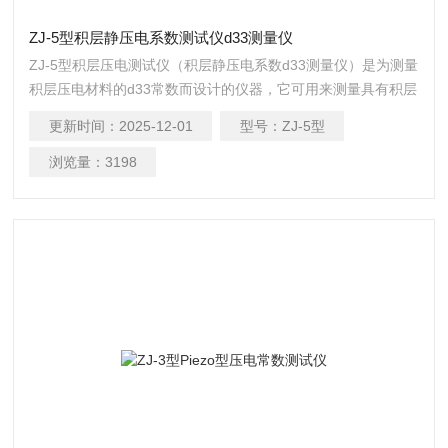
ZJ-5型积层静压电系数测试仪d33测量仪
ZJ-5型积层压电测试仪（积层静压电系数d33测量仪）是为测量
积层压电材料的d33常数而设计的仪器，它可用来测量具有积层
大压电常数的压电陶瓷，小压电常数的压电单晶及压电高分子
更新时间：
2025-12-01
型号：
ZJ-5型
材料。ZJ-5型积层静压电系数d33测量仪测量范围宽，分辨率
细，可靠性高，操作简单，对试样大小及形状无特殊要求，圆
浏览量：
3198
片、圆环、圆管、方块、长条、柱形及半球壳等均可测量。