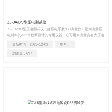
ZJ-3A/B/J型压电测试仪
ZJ-3A/B/J型压电测试仪（静压电系数d33测量仪）是为测量压
电材料的d33常数而设计的专用仪器，它可用来测量具有大压电
常数的压电陶瓷，小压电常数的压电单晶及压电高分子材料。
更新时间：
2025-12-02
型号：
此外，也可测量任意取向压电单晶以及某些压电器件的等效压
电d’33常数，仪器测量范围宽，分辨率细，可靠性高，操作简
浏览量：
697
单，对试样大小及形状无特殊要求，圆片、圆环、圆管、方
块、长条、柱形及半球壳等均可测量，测量结果和极性在三位
半数