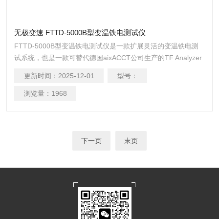
无极变速 FTTD-5000B型变温铁电测试仪
FTTD-5000B型变温铁电测试仪是一款扩展灵活的变温铁电测
试系统，也是一款可替代德国aixACCT公司生产的TF Analyzer
2000铁电分析仪的国产铁电材料性能测试设备，可广泛地应用
更新时间：
2025-12-01
型号：
于如各种铁电/压电/热释电薄膜、厚膜、体材料和电子陶瓷、铁
电传感器/执行器/存储器等领域的研究。
浏览量：
1968
下一页
末页