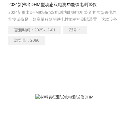
2024新推出DHM型动态双电测功能铁电测试仪
2024新推出DHM型动态双电测功能铁电测试仪 扩展型铁电性
能测试仪是一款高量程款的铁电性能材料测试装置，这款设备
可以适用于铁电薄膜、铁电体材料（既可块体材料）的电性能
更新时间：
2025-12-01
型号：
测量，可测量铁电薄膜电滞回线、可测出具有非对称电滞回线
铁电薄膜值。设备可以扩展高温电阻，高温介电，电容-电压曲
浏览量：
2066
线，TSC/TSDC等功能。本仪器是从事压电材料及压电元件生
产、应用与研究部门的重要设备之一，已经在各大高校和科研
院所广泛