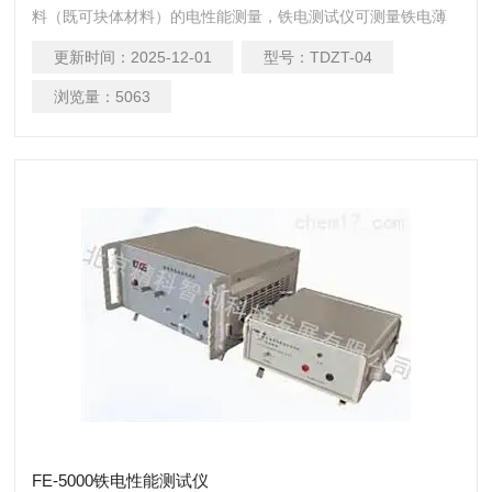
料（既可块体材料）的电性能测量，铁电测试仪可测量铁电薄
膜电滞回线，可测出具有非对称电滞回线铁电薄膜的Pr值。
更新时间：
2025-12-01
型号：
TDZT-04
浏览量：
5063
FE-5000铁电性能测试仪