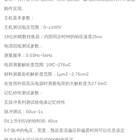
购件实现。
主机基本参数：
主机测试电压范围：0~±100V
18位的模数转换器；内部同步时钟的响应速度25ns
电滞回线测试参数：
测量频率：0.03Hz~5kHz
电荷测量解析度范围: 10fC~276uC
材料测量面积解析度范围：1µm2 ~2.76cm2
在使用外部高压电源时测量电荷的大解析度为27.6mC
记忆特性测试参数：
五脉冲系列测试铁电体记忆特性
脉冲测试：50us~1s
0V上升到5V的快时间: 40us
5个脉冲的电压，宽度，预设直流偏压和偏置时间可以任意设定
脉冲之间大可以设定40000秒的延迟