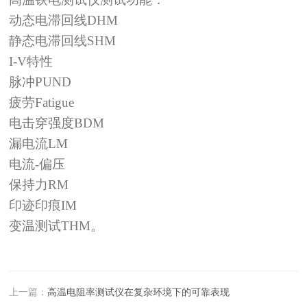
动态电滞回线
DHM
静态电滞回线
SHM
I-V特性
脉冲
PUND
疲劳
Fatigue
电击穿强度
BDM
漏电流
LM
电流
-
偏压
保持力
RM
印迹印痕
IM
变温测试
THM
。
上一篇：
高温电阻率测试仪在复杂环境下的可靠表现