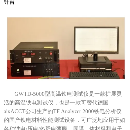
针台
GWTD-5000型高温铁电测试仪是一款扩展灵
活的高温铁电测试仪，也是一款可替代德国
aixACCT
公司生产的
TF Analyzer 2000
铁电分析仪
的国产铁电材料性能测试设备，可广泛地应用于如
各种铁电
/
压电
/
热释电薄膜、厚膜、体材料和电子