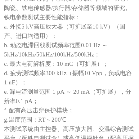
陶瓷、铁电传感器
/
执行器
/
存储器等领域的研究。
铁电参数测试主要性能指标：
a. 外接
5 kV
高压放大器（可扩展至
10 kV
）（国
产、进口均适用）；
b. 动态电滞回线测试频率范围
0.01 Hz
～
5kHz/10kHz/50kHz/100kHz/500kHz
；
c. 最大电荷解析度：
10 mC
（可扩展）；
d. 疲劳测试频率
300 kHz
（振幅
10 Vpp
，负载电容
1 nF
）；
e. 漏电流测量范围
1 pA
～
20 mA
（可扩展），分
辨率
0.1 pA
；
f. 配有高压击穿保护模块；
g.温度范围：
RT
～
200℃
。
本测试系统由主控器、高压放大器、变温综合测试
平台（配铁电测试盒）或高低温探针台（配高压探