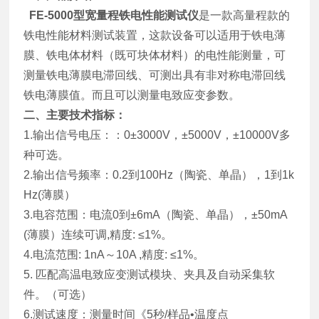
FE-5000型宽量程铁电性能测试仪
是一款高量程款的
铁电性能材料测试装置，这款设备可以适用于铁电薄
膜、铁电体材料（既可块体材料）的电性能测量，可
测量铁电薄膜电滞回线、可测出具有非对称电滞回线
铁电薄膜
值。
而且可以测量电致应变参数。
二、主要技术指标：
1.输出信号电压：：0±3000V，±5000V，±10000V多
种可选。
2.输出信号频率：0.2到100Hz（陶瓷、单晶），1到1k
Hz(薄膜）
3.电容范围：电流0到±6mA（陶瓷、单晶），±50mA
(薄膜）连续可调,精度: ≤1%。
4.电流范围: 1nA～10A ,精度: ≤1%。
5. 匹配高温电致应变测试模块、夹具及自动采集软
件。（可选）
6.测试速度：测量时间《5秒/样品•温度点