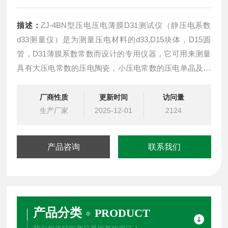
描述：
ZJ-4BN型压电压电薄膜D31测试仪（静压电系数
d33测量仪）是为测量压电材料的d33,D15块体，D15圆
管，D31薄膜系数常数而设计的专用仪器，它可用来测量
具有大压电常数的压电陶瓷，小压电常数的压电单晶及压
电高分子材料。特别是薄膜D31系数采用拉伸悬梁臂法进
行压电常数测试，是一种新的测试方法，对于研究压电材
厂商性质
更新时间
访问量
料和压电PVDF薄膜有着重要意义，在材料生产和薄膜研
生产厂家
2025-12-01
2124
究中有这要意义。
产品咨询
联系我们
二、主要应用领
产品分类
PRODUCT