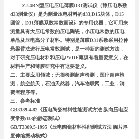
ZJ-4BN
型压电压电薄膜
D31
测试仪（静压电系数
d33
测量仪）是为测量压电材料的
d33,D15
块体，
D15
圆管，
D31
薄膜系数常数而设计的专用仪器，它可用来
测量具有大压电常数的压电陶瓷，小压电常数的压电
单晶及压电高分子材料。特别是薄膜
D31
系数采用拉伸
悬梁臂法进行压电常数测试，是一种新的测试方法，
对于研究压电材料和压电
PVDF
薄膜有着重要意义，在
材料生产和薄膜研究中有这要意义。
二、主要应用领域：无损检测超声检测，医疗超声检
测，航空航天，石油天然器，汽车物联网，工业，消
费者程序等。
三、参考标准
GB3389.4-82
《压电陶瓷材料性能测试方法 纵向压电应
变常数
d33
的静态测试》
GB/T3389.5-1995
《压电陶瓷材料性能测试方法 圆片厚
度伸缩振动模式》