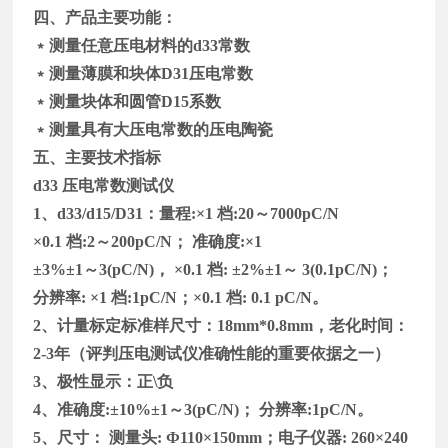
四、产品主要功能：
﹡测量任意压电材料的
d33
常数
﹡
测量薄膜和块体
D31
压电常数
﹡
测量块体和圆管
D15
系数
﹡测量具有大压电常数的压电陶瓷
五、主要技术指标
d33
压电常数测试仪
1
、
d33/d15/D31
：量程
:
×
1
档
:20
～
7000pC/N
×
0.1
档
:2
～
200pC/N
； 准确度
:
×
1
±
3%
±
1
～
3(pC/N)
， ×
0.1
档
:
±
2%
±
1
～
3(0.1pC/N)
；
分辨率
:
×
1
档
:1pC/N
；×
0.1
档
: 0.1 pC/N
。
2
、计量标定标准样尺寸：
18mm*0.8mm
，老化时间：
2-3
年（评判压电测试仪准确性能的重要依据之一）
3
、极性显示：正
\
负
4
、准确度
:
±
10%
±
1
～
3(pC/N)
； 分辨率
:1pC/N
。
5
、尺寸： 测量头
:
Ф
110
×
150mm
；电子仪器
: 260
×
240