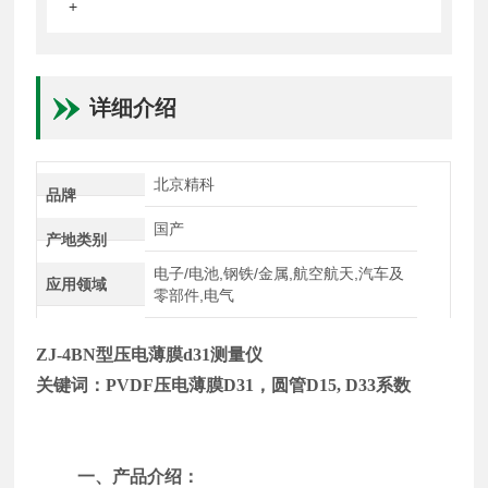
+
详细介绍
北京精科
品牌
国产
产地类别
电子/电池,钢铁/金属,航空航天,汽车及
应用领域
零部件,电气
ZJ-4BN
型压电薄膜
d31
测量仪
关键词：
PVDF
压电薄膜
D31
，圆管
D15, D33
系数
一、产品介绍：