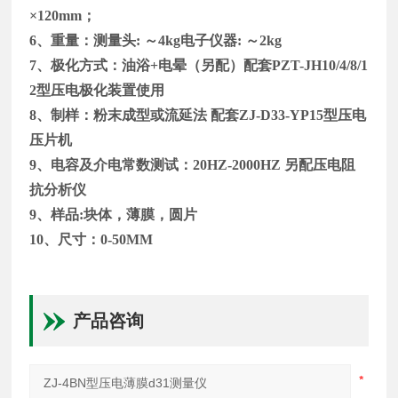
×
120mm
；
6
、重量：测量头
:
～
4kg
电子仪器
:
～
2kg
7
、极化方式：油浴
+
电晕（另配）配套
PZT-JH10/4/8/1
2
型压电极化装置使用
8
、制样：粉末成型或流延法 配套
ZJ-D33-YP15
型压电
压片机
9
、电容及介电常数测试：
20HZ-2000HZ
另配压电阻
抗分析仪
9
、样品
:
块体，薄膜，圆片
10
、尺寸：
0-50MM
产品咨询