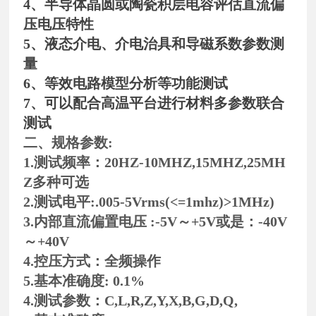
4、半导体晶圆或陶瓷积层电容评估直流偏
压电压特性
5、液态介电、介电治具和导磁系数参数测
量
6、等效电路模型分析等功能测试
7、可以配合高温平台进行材料多参数联合
测试
二、
规格参数:
1.测试频率：20HZ-10MHZ,15MHZ,25MH
Z多种可选
2.测试电平:.005-5Vrms(<=1mhz)>1MHz)
3.内部直流偏置电压 :-5V～+5V或是：-40V
～+40V
4.控压方式：全频操作
5.基本准确度: 0.1%
4.测试参数：C,L,R,Z,Y,X,B,G,D,Q,