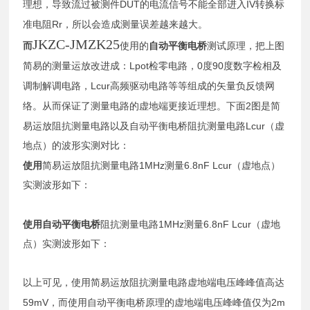
DUT
IV
理想，导致流过被测件
的电流信号不能全部进入
转换标
Rr
准电阻
，所以会造成测量误差越来越大。
JKZC-JMZK25
而
使用的
自动平衡电桥
测试原理，把上图
Lpot
0
90
简易的测量运放改进成：
检零电路，
度
度数字检相及
Lcur
调制解调电路，
高频驱动电路等等组成的矢量负反馈网
2
络。从而保证了测量电路的虚地端更接近理想。下面
图是简
Lcur
易运放阻抗测量电路以及自动平衡电桥阻抗测量电路
（虚
地点）的波形实测对比：
1MHz
6.8nF Lcur
使用
简易运放阻抗测量电路
测量
（虚地点）
实测波形如下：
1MHz
6.8nF Lcur
使用自动平衡电桥
阻抗测量电路
测量
（虚地
点）实测波形如下：
以上可见，使用简易运放阻抗测量电路虚地端电压峰峰值高达
59mV
2m
，而使用自动平衡电桥原理的虚地端电压峰峰值仅为