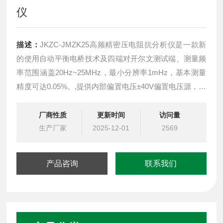
仪
描述：
JKZC-JMZK25高频精密压电阻抗分析仪是一款新
的使用自动平衡电桥技术及四端对开尔文测试端、测量频
率范围涵盖20Hz~25MHz，最小分辨率1mHz，基本测量
精度可达0.05%。,提供内部偏置电压±40V偏置电压源，有
多种测试夹具电导率σ·介电常数ε的运算功能，是压电材
料，电阻，电容，电器等得重要检测设备。
厂商性质
更新时间
访问量
生产厂家
2025-12-01
2569
产品咨询
联系我们