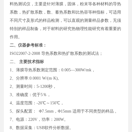
料热测试仪，主要是针对
薄膜，固体，粉末等各种材料的导热
系数，热扩散系数，数、蓄热系数和比热容等种指标，可适用
不同尺寸及形式的样品检测，可以直观的测量样品参数，无须
特别的样品制备，对于材料的研究热物理性能研究有着重要的
作用。
二、
仪器参考标准：
ISO22007-2-2008
导热系数和热扩散系数的测试法；
二、
主要技术指标
1、薄膜
导热系数测定范围：
0.0
05
—
300W/mk
，
2、
分辨率
:0.000
1
W/(m
·
K)
,
2
、测量时间：
5-1200
秒
，
3
、准确度：优于
5
％
，
4
、温度范围：
-
2
0
℃～
15
0
℃
，
5
、探头配置：
Φ
7.5
mm
，
Φ
15mm
适用于不同类型的样品
。
7
、电源：
220V
，功率：
200W
。
8、
数据采集：
USB软件分析数据
。