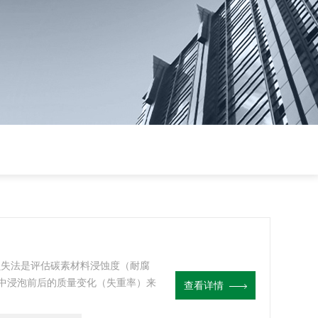
量损失法是评估碳素材料浸蚀度（耐腐
中浸泡前后的质量变化（失重率）来
查看详情
用于酸、碱、盐溶液或高温气体等腐
热，保温，冷却和自动开门取样,是