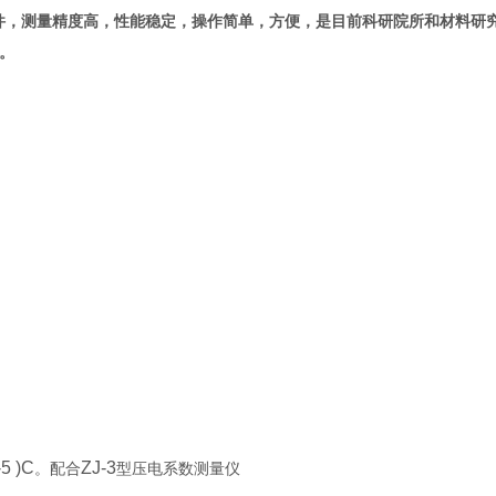
元件，测量精度高，性能稳定，操作简单，方便，
是目前科研院所和材料研
。
-5 )C
ZJ-3
。配合
型压电系数测量仪