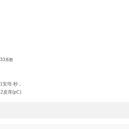
33
系数
=1
安培·秒 。
12
皮库
(pC)