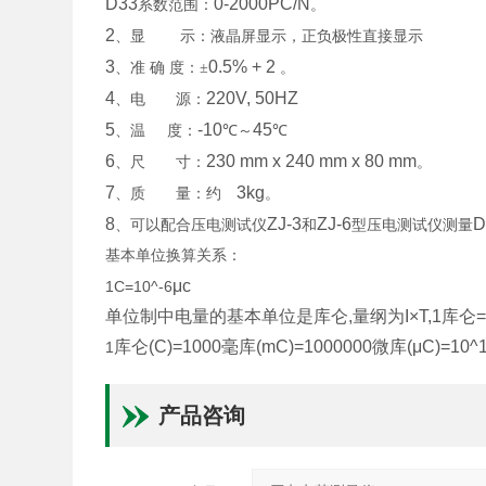
D33
0-2000PC/N
系数范围：
。
2
、显
示：液晶屏显示，正负极性直接显示
3
0.5% + 2
、准
确
度：±
。
4
220V, 50HZ
、电 源：
5
-10
45
、温
度：
℃～
℃
6
230 mm x 240 mm x 80 mm
、尺 寸：
。
7
3kg
、质 量：约
。
8
ZJ-3
ZJ-6
D
、可以配合压电测试仪
和
型压电测试仪测量
基本单位换算关系：
μ
c
1C=10^-6
单位制中电量的基本单位是库仑
,
量纲为
I
×
T,1
库仑
库仑
(C)=1000
毫库
(mC)=1000000
微库
(
μ
C)=10^
1
产品咨询