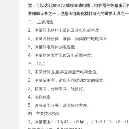
宽，可以达到20UC大规模集成电路，电容器件等精密
要辅助设备之一，也是压电陶瓷材料研究的重要工具之一
二、
主要用途
1
、测量压电材料电量以及带电电荷密度
2
、测量各种粉体、液体、固体的带电电荷量。
3
、测量静电导体的电容量。
4
、测量物体表面电位及电荷面密度。
三、
特点
1
,
、不需计算
以数字直接显示电荷量值。
2
、测量范围宽，适应不同被测对象的需要。
3
、精度高，分辨率高，线性好。
4
、读数稳定。
5
、设有清零开关，清零操作方便。
四、主要技术指标
1
10pC
20
C, (
1
10-11
2
10
、测量范围：±
～±
μ
±
×
～±
×