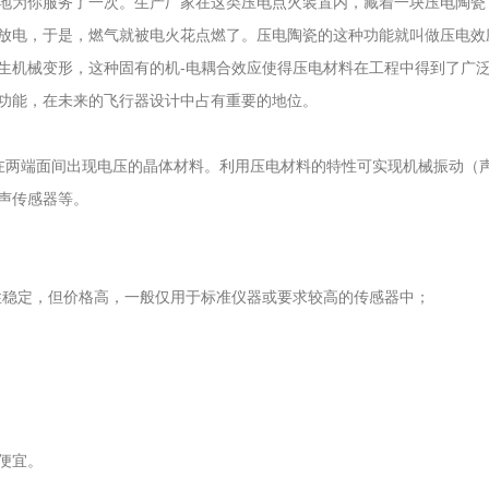
为你服务了一次。生产厂家在这类压电点火装置内，藏着一块压电陶瓷
放电，于是，燃气就被电火花点燃了。压电陶瓷的这种功能就叫做压电效
机械变形，这种固有的机-电耦合效应使得压电材料在工程中得到了广泛
功能，在未来的飞行器设计中占有重要的地位。
到压力作用时会在两端面间出现电压的晶体材料。利用压电材料的特性可实现机械
声传感器等。
），性稳定，但价格高，一般仅用于标准仪器或要求较高的传感器中；
便宜。