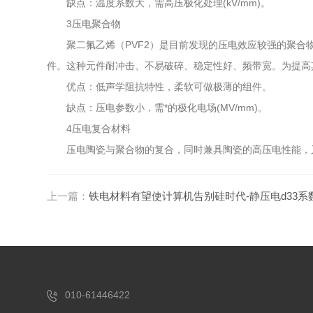
缺点：温度系数大，需高压极化处理(kV/mm)。
3压电聚合物
聚二氟乙烯（PVF2）是目前发现的压电效应较强的聚合物
件。这种元件耐冲击、不易破碎、稳定性好、频带宽。为提高其
优点：低声学阻抗特性，柔软可做极薄的组件。
缺点：压电参数小，需*的极化电场(MV/mm)。
4压电复合材料
压电陶瓷与聚合物的复合，同时兼具陶瓷的高压电性能，又有聚
上一篇：
铁电材料有望使计算机告别硅时代-静压电d33系
010-61446422