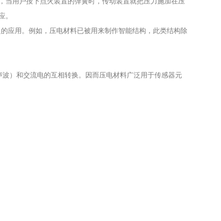
，当用户按下点火装置的弹簧时，传动装置就把压力施加在压
应。
的应用。例如，压电材料已被用来制作智能结构，此类结构除
振动（声波）和交流电的互相转换。因而压电材料广泛用于传感器元