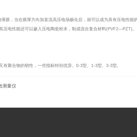
薄膜，当在膜厚方向加直流高压电场极化后，就可以成为具有压电性能
压电性能还可以掺入压电陶瓷粉末，制成混合复合材料(PVF2—PZT)。
合物的韧性，一些指标特别优异。0-3型、1-3型、3-3型。
数测量仪