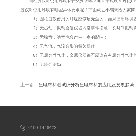
圆柱度仪对使用环境有什么要求吗？通常来说设备对使用环
度仪对使用环境有哪些具体要求呢？下面就让小编来给大家简
（1）圆柱度仪使用的环境应该是无尘的，如果使用环境多
（2）无振动，振动会使仪器内部零件松散，长时间振动将
（3）无噪音，噪音也会产生一定的影响；
（4）无气流，气流会影响相关操作；
（5）无腐蚀性气体，金属仪器都不应该在有腐蚀性气体的
（6）无较强磁场。
上一篇：
压电材料测试仪分析压电材料的应用及发展趋势
010-61446422