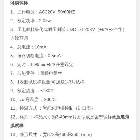
薄膜试样
1
、工作电源：
AC220V 50/60HZ
2
、额定功率：
2.0kw
3
、压电材料极化或耐压测试：
DC
：
0-20KV
（
±5
％
+2
个字）
连续可调
4
、总电流：
10mA
5
、每路切断电流：
0.5mA
6
、定时：
1-99min±5
％任意设定
7
、加热元件
：优质电阻丝
8
、
1
次测试试样数量
:
可加载
1-3
片试样
9
、额定温度
：
≤180℃
10
、zui高温度
：
200℃
11
、控温方式
：智能化恒温控制（进口表）
12
、样片
：样品尺寸为
3-40mm
片方型或是圆型试样或
压电薄
膜试样
13
、外形尺寸
：宽
872
高
466
深
360
（
mm)