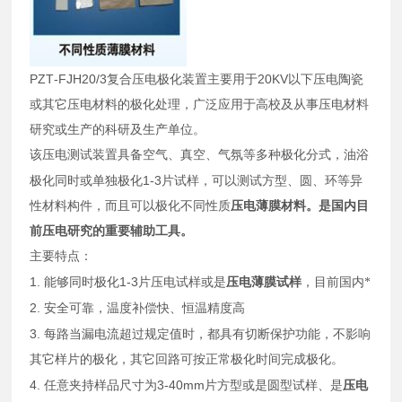
PZT
-FJH20/3
20KV
复合压电极化装置主要用于
以下压电陶瓷
或其它压电材料的极化处理，广泛应用于高校及从事压电材料
研究或生产的科研及生产单位。
该压电测试装置具备空气、真空、气氛等多种极化分式，油浴
1-3
极化同时或单独极化
片试样，可以测试方型、圆、环等异
性材料构件，而且可以极化不同性质
压电薄膜材料。是国内目
前压电研究的重要辅助工具。
主要特点：
1.
1-3
能够同时极化
片压电试样或是
压电薄膜试样
，目前国内*
2.
安全可靠，温度补偿快、恒温精度高
3.
每路当漏电流超过规定值时，都具有切断保护功能，不影响
其它样片的极化，其它回路可按正常极化时间完成极化。
4.
3-40mm
任意夹持样品尺寸为
片方型或是圆型试样、是
压电