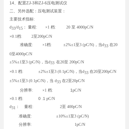
14
ZJ-3
ZJ-6
、配置
和
压电测试仪
二、另外选配：压电测试装置：
主要技术指标
:
d
/d
： 量程
:
×1
档
:
20
至
4000pC/N
33
15
×0.1
档
:
2
至
200pC/N
准确度
:
×1
档
:
±2%±1
至
3 (pC/N)
，当
d
在
20
33
0
至
4000pC/N
±5%±1
至
3 (pC/N)
，当
d
在
20
至
200pC/N
33
×0.1
档
:
±2%±1
至
3 (0.1pC/N)
，当
d
在
20
至
200pC/N
33
±5%±1
至
3 (0.1pC/N)
，当
d
在
2
至
20pC/N
33
1
分辨率
:
×1
档
:
pC/N
0 .1
×0.1
档
:
pC/N
d
：
量程
:
2
至
400pC/N
31
准确度
:
±10%±1
至
3 (pC/N)
分辨率
:
1pC/N