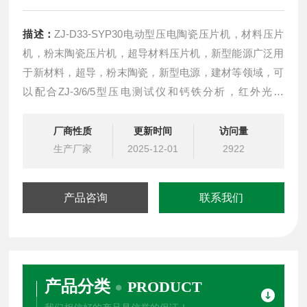
描述：
ZJ-D33-SYP30电动型压电陶瓷压片机，材料压片
机，粉末陶瓷压片机，超导材料压片机，新型能源广泛用
于新材料，超导，粉末陶瓷，新型电源，建材等领域，可
以配合ZJ-3/6/5型压电测试仪和钙铁分析，红外光谱
（IR）， X荧光（XRF）分析仪器配套使用，用特定的模
具可以压制成各种各样的片,柱及异型体,组合体等进行科
厂商性质
更新时间
访问量
学研究，应用非常广泛,使用简单、方便、可靠。目前是国
生产厂家
2025-12-01
2922
内高等院校进行自行科
产品咨询
联系我们
产品分类
PRODUCT