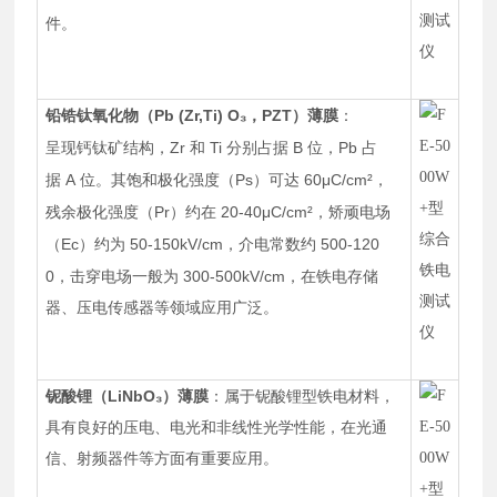
件。
Pb (Zr,Ti) O
₃
PZT
铅锆钛氧化物（
，
）薄膜
：
Zr
Ti
B
Pb
呈现钙钛矿结构，
和
分别占据
位，
占
A
Ps
60μC/cm²
据
位。其饱和极化强度（
）可达
，
Pr
20-40μC/cm²
残余极化强度（
）约在
，矫顽电场
Ec
50-150kV/cm
500-120
（
）约为
，介电常数约
0
300-500kV/cm
，击穿电场一般为
，在铁电存储
器、压电传感器等领域应用广泛。
LiNbO
₃
铌酸锂（
）薄膜
：属于铌酸锂型铁电材料，
具有良好的压电、电光和非线性光学性能，在光通
信、射频器件等方面有重要应用。