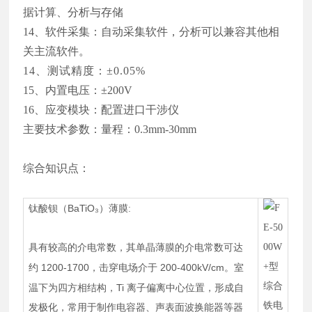
据计算、分析与存储
14
、软件采集：自动采集软件，分析可以兼容其他相
关主流软件。
1
4
、测试精度：±0.05%
1
5
、内置电压：
±
200
V
1
6
、应变模块：配置进口干涉仪
主要技术参数：量程：0
.3mm-30mm
综合知识点：
BaTiO₃
钛酸钡（
）薄膜
:
具有较高的介电常数，其单晶薄膜的介电常数可达
1200-1700
200-400kV/cm
约
，击穿电场介于
。室
Ti
温下为四方相结构，
离子偏离中心位置，形成自
发极化，常用于制作电容器、声表面波换能器等器