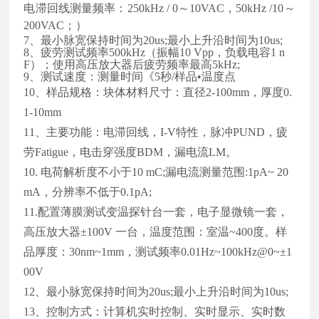
电滞回线测量频率：250kHz / 0～10VAC，50kHz /10～
200VAC；）
7、最小脉宽保持时间为20us;最小上升沿时间为10us;
8
、疲劳测试频率
5
00kHz（振幅10 Vpp，负载电容1 n
F）；使用高压放大器后疲劳频率最高5kHz;
9
、
测试速度：测量时间《5秒/样品•温度点
10
、样品规格：块体材料尺寸：直径2-100mm，厚度0.
1-10mm
11
、
主要功能：电滞回线，I-V特性，脉冲PUND，疲
劳Fatigue，电击穿强度BDM，漏电流LM。
1
0.
电荷解析度不小于10 mC;漏电流测量范围:1pA~ 20
mA，分辨率不低于0.1pA;
11.
配置薄膜测试变温探针台一套，电子显微镜一套，
高压放大器±100V 一台，温度范围：室温~400度。样
品厚度：30nm~1mm，测试频率0.01Hz~100kHz@0~±1
00V
12
、最小脉宽保持时间为20us;最小上升沿时间为10us;
13
、控制方式：计算机实时控制、实时显示、实时数