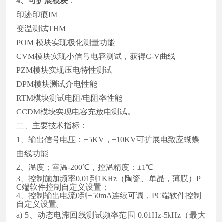
4、可扩展模块
：
印迹印痕IM
变温测试THM
POM 模块实现极化测量功能
CVM模块实现小信号电容测试，获得C-V曲线
PZM模块实现压电特性测试
DPM模块测试介电性能
RTM模块测试电阻/电阻率性能
CCDM模块实现电容充放电测试。
二、主要技术指标：
1、输出信号电压：±5
KV
，±
10KV
可扩展电致应蝴蝶
曲线功能
2
、温度；室温-
200
℃，控温精度：±1℃
3
、控制施加频率0.
01
到
1KH
z（陶瓷、单晶，薄膜）P
C端软件控制自定义设置
；
4
、控制输出电流
0到
±
50mA
连续可调，P
C端软件控制
自定义设置
。
a)
5、动态电滞回线测试频率范围 0.01Hz-5kHz（
最大