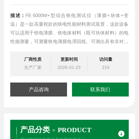
描述：
FE-5000W+型综合铁电测试仪（薄膜+块体+变
温）是一款高量程款的铁电性能材料测试装置，这款设备
可以适用于铁电薄膜、铁电体材料（既可块体材料）的电
性能测量，可测量铁电薄膜电滞回线、可测出具有非对称
电滞回线铁电薄膜值。可以进行电致应变测试，可以蝴蝶
曲线功能，设备还可以扩展高温电阻，高温介电，电容-电
厂商性质
更新时间
访问量
压曲线，TSC/TSDC等功能。
生产厂家
2026-01-23
216
产品咨询
联系我们
产品分类
PRODUCT