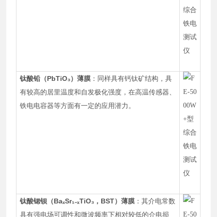
PbTiO
₃
钛酸铅（
）薄膜
：同样具有钙钛矿结构，具
有较高的居里温度和自发极化强度，在高温传感器、
铁电电容器等方面有一定的应用潜力。
BaₓSr
₁₋
ₓTiO
₃
BST
钛酸锶钡（
，
）薄膜
：其介电常数
具有强电场可调性和微波频率下相对较低的介电损