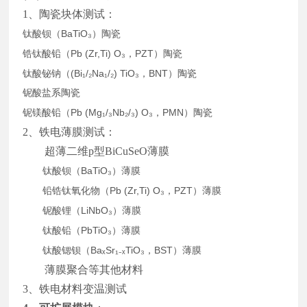
1、陶瓷块体测试：
BaTiO₃
钛酸钡（
）陶瓷
Pb (Zr,Ti) O₃
PZT
锆钛酸铅（
，
）陶瓷
(Bi₁/₂Na₁/₂) TiO₃
BNT
钛酸铋钠（
，
）陶瓷
铌酸盐系陶瓷
Pb (Mg₁/₃Nb₂/₃) O₃
PMN
铌镁酸铅（
，
）陶瓷
2
、铁电薄膜测试：
超薄二维p型BiCuSeO薄膜
BaTiO₃
钛酸钡（
）薄膜
Pb (Zr,Ti) O₃
PZT
铅锆钛氧化物（
，
）薄膜
LiNbO₃
铌酸锂（
）薄膜
PbTiO₃
钛酸铅（
）薄膜
BaₓSr₁₋ₓTiO₃
BST
钛酸锶钡（
，
）薄膜
薄膜聚合等其他材料
3、铁电材料变温测试