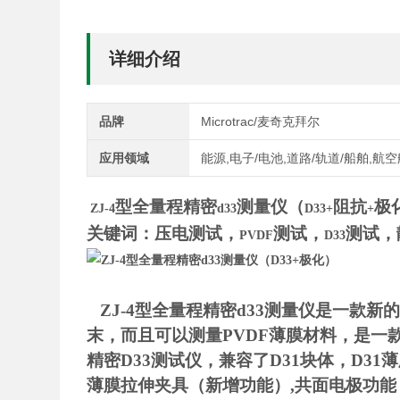
详细介绍
品牌
Microtrac/麦奇克拜尔
应用领域
能源,电子/电池,道路/轨道/船舶,航
型全量程精密
测量仪（
阻抗
极
ZJ-4
d33
D33+
+
关键词：压电测试，
测试，
测试，
PVDF
D33
ZJ-4
型全量程精密d33测量仪是一款新
末，而且可以测量PVDF薄膜材料，是一款
精密D33测试仪，兼容了D31块体，D31
薄膜拉伸夹具（新增功能）,共面电极功能