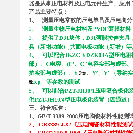
器是从事压电材料及压电元件生产、应用
产品主要特点：
1、
测量压电常数的压电单晶及压电高分
2、
测量生物压电材料及PVDF薄膜材料
3、
提供了D31块体，D31薄膜拉伸夹具
具（新增功能）,共面电极功能（新增）等
4、
可以配合JKZC-YDZK03A型压电
部）、C电容、(C’、C''电容实部与虚部
抗实部与虚部）、Y
、Y’、Y''（导纳
导纳
Kp
、等参数的测试。
数
5、
可以配合PZT-JH30/1压电复合
供PZT-JH10/4型压电极化装置（四通道）
三、符合标准：
1、GB/T 3389-2008压电陶瓷材料性
2
、 GB3389.4-82《压电陶瓷材料性
3
、GB/T3389.5-1995《压电陶瓷材