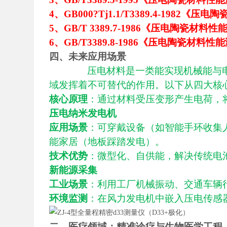
4
、GB000?Tj1.1/T3389.4-19
5
、GB/T 3389.7-1986《压电陶瓷
6
、GB/T3389.8-1986《压电陶瓷材
四、未来应用场景
压电材料是一类能实现机械能与
域发挥着不可替代的作用。以下从四大核
核心原理
：通过材料受压变形产生电荷，
压电纳米发电机
应用场景
：可穿戴设备（如智能手环收集
能家居（地板踩踏发电）。
技术优势
：微型化、自供能，解决传统电
新能源采集
工业场景
：利用工厂机械振动、交通车辆
环境监测
：在风力发电机中嵌入压电传感
二、医疗领域：精准诊疗与生物医学工程