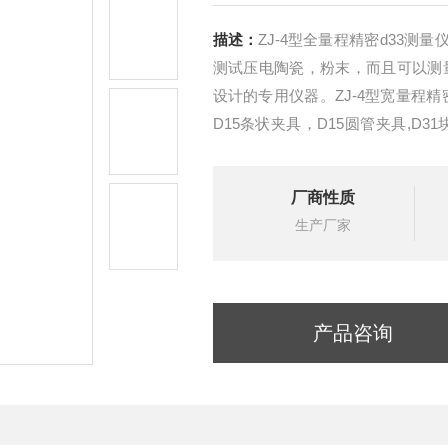
描述：
ZJ-4型全量程精密d33测
测试压电陶瓷，粉末，而且可以测量
设计的专用仪器。ZJ-4型宽量程精
D15条状夹具，D15圆管夹具,D
（新增）,功能更加齐全，能够哦测
厂商性质
生产厂家
产品咨询