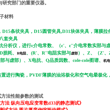
与研究部门的重要仪器。
子材料
，D15条状夹具，D15圆管夹具,D31块体夹具，薄膜拉
八套夹具
阻抗分析仪，进行
ε介电常数、（ε'、ε''介电常数实部与
、D损耗、
、(R'、R''电阻实部与
）、Z、（Z'、Z
R电阻
虚部
实部与虚部）、X电抗、Q品质因数、cole-cole图谱、
机
极化装置进行陶瓷，PVDF薄膜的油浴极化和空气电晕极化
能测试方法性能参数的测试
能测试方法 纵向压电应变常数d33的静态测试》
料性能测试方法 圆片厚度伸缩振动模式》