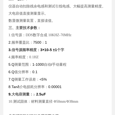
仪器自动扣除残余电感和测试引线电感。大幅提高测量精度。
大电容值直接测量显示。
数显微测量装置，直接读值。
三、主要技术参数：
1.
信号源：DDS数字合成 10KHZ-70MHz
2.
7500
1
频率覆盖比：
：
3.
3×10-5 ±1
信号源频率精度：
个字
4.
频率精度：0.1HZ
5.Q
1-1000
/
测量范围：
自动
手动量程
6.Q
0.1
值分辨率：
7.Q
<5%
测量工作误差：
8.Tanδ
0.00001
介电损耗分辨率：
9.
2.5uF
大电容测量：
≥
10.
测试固体：材料测量直径 Φ50mm/Φ38mm