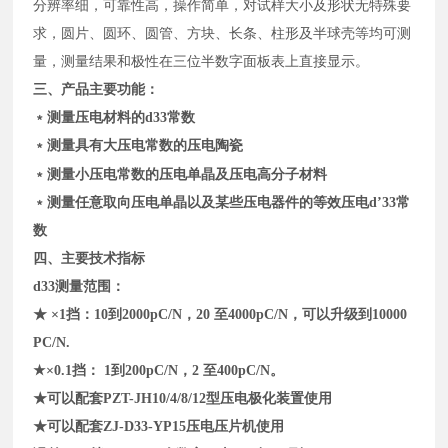
分辨率细，可靠性高，操作简单，对试样大小及形状无特殊要
求，圆片、圆环、圆管、方块、长条、柱形及半球壳等均可测
量，测量结果和极性在三位半数字面板表上直接显示。
三、产品主要功能：
﹡测量压电材料的d33常数
﹡测量具有大压电常数的压电陶瓷
﹡测量小压电常数的压电单晶及压电高分子材料
﹡测量任意取向压电单晶以及某些压电器件的等效压电d’33常
数
四、主要技术指标
d33
测量范围：
★ ×1挡：10到2000pC/N，20 至4000pC/N，可以升级到10000
PC/N.
★×0.1挡： 1到200pC/N，2 至400pC/N。
★可以配套PZT-JH10/4/8/12型压电极化装置使用
★可以配套
ZJ-D33-YP15
压电压片机使用