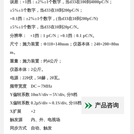
误差：×1挡：±2%±1个数字，当d33在100到4000pC/N；
±5%±1个数字，当d33在10到200pC/N；
×0.1挡：±2%±1个数字，(当d33在10到200pC/N)
±5%±1个数字，当d33在10到20pC/N。
分辨率：
×1挡：1 pC/N；×0.1挡：0.1 pC/N。
尺寸：施力装置：Φ110×140mm；仪器本体：240×200×80m
m。
重量：施力装置：约4公斤；
仪器本体：2公斤。
电源：220伏，50赫，20瓦。
频带宽度
DC
～
7MHz
Y
偏转系数
10mV/div
～
5V/div,
分
9
档
X
偏转系数
0.2μS/div
～
0.1S/div,
分
18
档
产品咨询
X
扩展
×2
触发源
内、外、电视场
同步方式
自动、触发