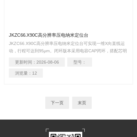
JKZC66.X90C高分辨率压电纳米定位台
JKZC66.X90C高分辨率压电纳米定位台可实现一维X向直线运
动，行程可达到95μm。闭环版本采用电容CAP闭环，搭配芯明
天自研的E53.D1C-H压电控制器，可以实现更高精度的运动控
更新时间：
2026-08-06
型号：
制。
浏览量：
12
下一页
末页