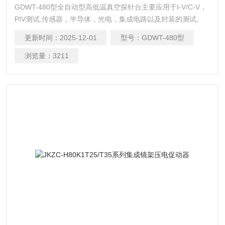
GDWT-480型全自动型高低温真空探针台主要应用于I-V/C-V，
PIV测试,传感器，半导体，光电，集成电路以及封装的测试。
产品供应北京、上海、杭州等全国各地。广泛应用于复杂、高
更新时间：
2025-12-01
型号：
GDWT-480型
速器件的精密电子样品测量的研发，旨在确保质量及可靠性，
并缩减研发时间和器件制造工艺的成本，可以配合
浏览量：
3211
Keithley,Tektronix等国内外各种源表对材料进行测试，可以做
材料的介电，铁电等测试,是目前高等院校和研究所及材料生产
单位的重要辅助设备。