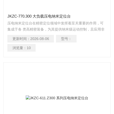
JKZC-770.300 大负载压电纳米定位台
压电纳米定位台在精密定位领域中发挥着至关重要的作用，可
集成于各 类高精密装备，为其提供纳米级运动控制，且应用非
常广泛。 JKZC-770.300 大负载压电纳米定位台为 Z 轴方向的
更新时间：
2026-08-06
型号：
运动平台，行程可达 300μm，负载可达5kg，实现行程范围和
负载能力的双提升，为同时有大行程、 大负载应用需求提供了
浏览量：
10
优质的解决方案。配合芯明天压电控制器，分辨率高、 响应速
度快。