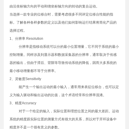
由沿坐标轴方向的平动和绕坐标轴方向的转动的复合运动。
当选择一款专业的位移台时，需要考虑很多不同评定位移台性能的指
标。了解各种各样参数的定义以及他们如何影响运行结果将简化产品的
选择过程。
1、分辨率 Resolution
分辨率是指移动系统可以分的最小位置增量，它不同于系统的最小
控制增量。同样涉及到显示器和数据采集器的分辨率，通常取决于传感
器的输出，但由于滞后、背隙等导致传动系统的降低，因而大多系统的
最小移动增量都不等于分辨率。
2、灵敏度Sensitivity
能产生一个输出运动的最小输入，通常用来表征位移台，也可以定
义为输入驱动和输出运动的比值，这个术语经常和分辨率混淆。
3、精度Accuracy
对于一个给定的输入，实际位置和理想位置之间的最大差距。运动
系统的精度跟实际位置的测量方式有很大的关系，所以对于开环设备中
精度并不是一个很有意义的参数。