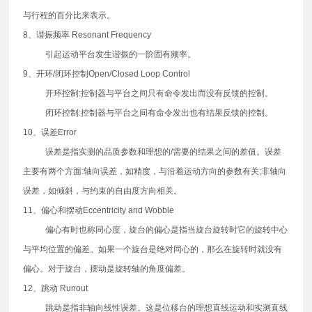
与行程的百分比来表示。
8、谐振频率 Resonant Frequency
引起运动平台发生谐振的一阶固有频率。
9、开环/闭环控制Open/Closed Loop Control
开环控制:控制器与平台之间只有命令发出而没有反馈的控制。
闭环控制:控制器与平台之间有命令发出也有结果反馈的控制。
10、误差Error
误差是指实测的品质参数和理想的/需要的结果之间的差值。误差
主要有两个方面:轴向误差，如精度，与沿着运动方向的参数有关;非轴向
误差，如倾斜，与约束的自由度方向相关。
11、偏心和摆动Eccentricity and Wobble
偏心有时也称同心度，旋台的偏心是指当旋台旋转时它的旋转中心
与平均位置的偏差。如果一个旋台是绝对同心的，那么在旋转时就没有
偏心。对于旋台，摆动是旋转轴的角度偏差。
12、跳动 Runout
跳动是指非轴向线性误差。这是位移台的理想直线运动和实测直线