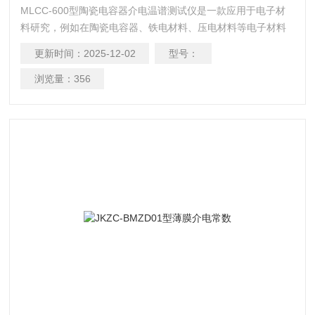
MLCC-600型陶瓷电容器介电温谱测试仪是一款应用于电子材
料研究，例如在陶瓷电容器、铁电材料、压电材料等电子材料
的测试研究，通过介电温谱测试可以确定铁电材料的居里温
更新时间：
2025-12-02
型号：
度，评估其在不同温度下的介电性能，从而为电子器件的设计
和制造选择合适的材料。是目前研究优良材料的重要科研设
浏览量：
356
备。