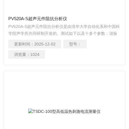
PV520A-S超声元件阻抗分析仪
PV520A-S超声元件阻抗分析仪是由清华大学自动化系和中国科
学院声学所共同研制开发的。测试如下以及十多个参数：谐振
频率 Fs 、大电导 Gmax 、带F2-F1 、反谐振频率 Fp 、品质
更新时间：
2025-12-02
型号：
因数 Qm 、自由电容 CT 、动态电阻 R1 、动态电感L1 、动态
电容 C1 、静态电容 C0 、有效机电耦合系数 Keff 。用于压电
浏览量：
1024
超声器件和设备的检测综合性解决方案.也是目前高校和生产单
位的重要检测仪