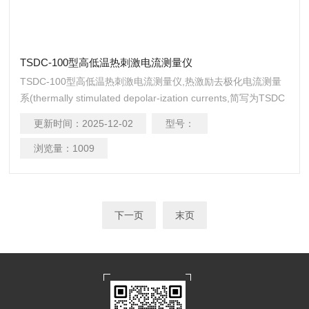
TSDC-100型高低温热刺激电流测量仪
TSDC-100型高低温热刺激电流测量仪,热激励去极化电流测量
系(thermally stimulated depolar-ization currents,简写为TSDC
或TSC)是电介质材料在受热过程中建立极化态或解除极化态时
更新时间：
2025-12-02
型号：
所产生的短路电流。基本方法是将试样夹在两电极之间，加热
到一定温度使样品中的载流子激发，然后施加一个直流的极化
浏览量：
1009
电压，经过一段时间使样品充分极化，以便载流子向电极漂移
或偶极子
下一页
末页