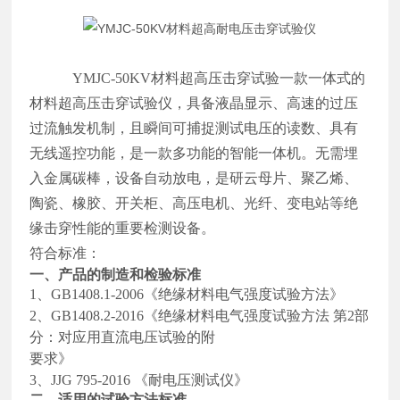
YMJC-50KV
材料超高压击穿试验一款一体式的
材料超高压击穿试验仪，
具备
液晶显示、高速
的过压
过流
触发机制
，
且
瞬间可捕捉测试电压的读数
、具有
无线遥控功能，是一款多
功能
的智能一体机
。
无需埋
入金属碳棒，设备自动放电，是研云母片
、聚乙烯、
陶瓷、橡胶
、
开关柜、高
压
电机、光纤、变电站
等
绝
缘
击穿性能的重要
检测
设备
。
符合标准：
一、产品的制造和检验标准
1
、
GB1408.1-2006
《绝缘材料电气强度试验方法》
2
、
GB1408.2-20
16《绝缘材料电气强度试验方法
第
2
部
分：对应用直流电压试验的附
要求》
3
、
JJG 795-
2016
《耐电压测试仪》
二、适用的试验方法标准