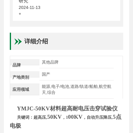
研究
2024-11-13
+
详细介绍
其他品牌
品牌
国产
产地类别
能源,电子/电池,道路/轨道/船舶,航空航
应用领域
天,综合
YMJC-50KV
材料超高耐电压击穿试验仪
50KV
00KV
5
点
关键词：超高压
,
，
1
，自动升压降压
,
电极