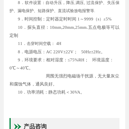
8．
软件设置：自动升压，降压
,调压,
过流保护、失压保
护、漏电保护、短路保护、直流试验放电报警等
.
9．
时间控制：定时器定时时间
1
～
99
99（
s
5%
）
±
10．
探头直径：
10mm,20mm,25mm.
五点电极等可以
定制
11．
H
击穿时间空载：
4
8．电源电压：
AC 220V
±
22V
；
50Hz
±
2Hz
。
9．环境要求：相对湿度：≤
75%RH
；
环境温度：
0
℃～
40
℃。
周围无强烈电磁场干扰源，无大量灰尘
和腐蚀气体，通风良好。
1
0．功率消耗：静态功耗＜30
VA
。
产品咨询