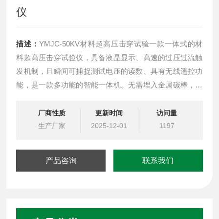
仪
描述：
YMJC-50KV材料超高压击穿试验一款一体式的材
料超高压击穿试验仪，具备液晶显示、高速的过压过流触
发机制，且瞬间可捕捉测试电压的读数、具有无线遥控功
能，是一款多功能的智能一体机。无需埋入金属碳棒，设
备自动放电，是研云母片、聚乙烯、陶瓷、橡胶、开关
柜、高压电机、光纤、变电站等绝缘击穿性能的重要检测
厂商性质
更新时间
访问量
设备。
生产厂家
2025-12-01
1197
产品咨询
联系我们