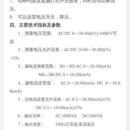
7、
动蜂鸣器及超漏灯出声光报警，同时自动切断高
压。
8、
可以设置电压升压，降压。
四、主要技术指标及参数
1
．测量电压范围
:
AC/
DC
0～50.00
(kV)-100KV
可
选
2
．测量电压允许误差：
AC/DC
0
.00
(kV)
10.00～5
±
5%
3．
3
:A
C 0
～
20
.O0
(
m
A)
漏电流测量范围：
M1～M
M
4
6
:
DC 0
～
1
0.O0
(
m
A)
～
M
4．
漏电流设置值：
AC 0
～
2
0.00
(
m
A) DC 0
～
1
0.0
0
(
m
A)
5．
0.5
～
2
0.00
(
m
A)
±
5%
过电流设置允许误差：
AC
D
C
0.5
～
1
0.00
(
m
A)
±
5%
6．
1
000VA
DC:500VA
输出功率：
AC:
7．
50Hz
输出波形：
正弦波
/直流电压