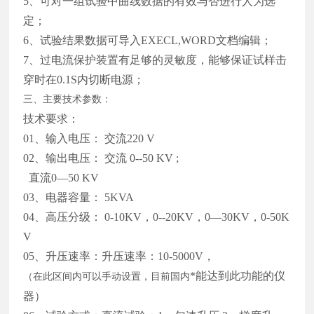
5、可对一组试验中曲线数据的有效与否进行人为选
定；
6、试验结果数据可导入EXECL,WORD文档编辑；
7、过电流保护装置有足够的灵敏度，能够保证试样击
穿时在0.1S内切断电源；
三、主要技术参数：
技术要求：
01、输入电压： 交流220 V
02、输出电压： 交流 0--
5
0 KV ;
直流0—
5
0 KV
03、电器容量： 5KVA
04、高压分级： 0-10KV，0--20KV，0—30KV，0-50K
V
05、升压速率：升压速率：10-5000V，
*能达到此功能的仪
（在此区间内可以手动设置，目前国内
器）