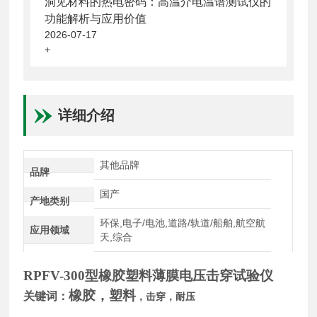
洞见材料的热电密码：高温介电温谱测试仪的
功能解析与应用价值
2026-07-17
+
详细介绍
其他品牌
品牌
国产
产地类别
环保,电子/电池,道路/轨道/船舶,航空航
应用领域
天,综合
R
PFV-300
型
橡胶塑料薄膜电压击穿试验仪
橡胶
，
塑料
关键词：
，击穿，耐压