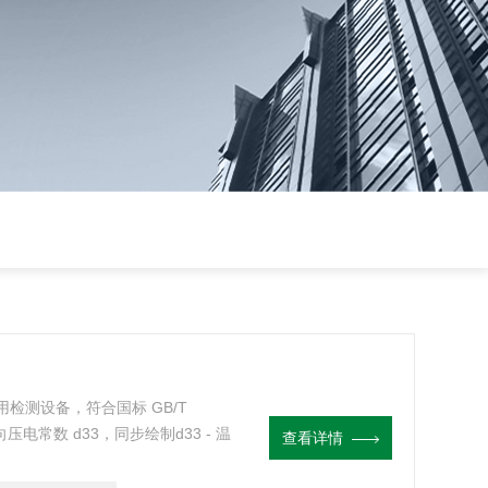
专用检测设备，符合国标 GB/T
压电常数 d33，同步绘制d33 - 温
查看详情