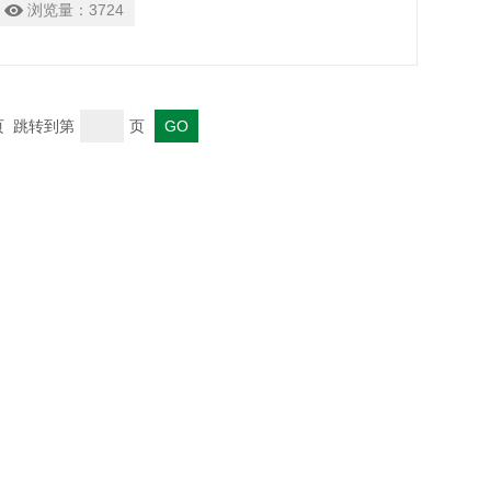
浏览量：
3724
冷度等，可在条件下超快合成和调控
末页 跳转到第
页