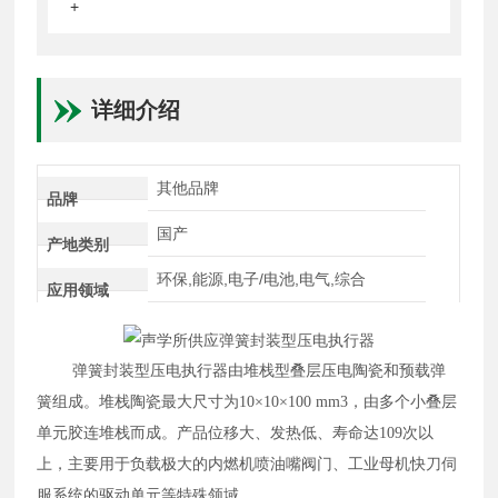
+
详细介绍
其他品牌
品牌
国产
产地类别
环保,能源,电子/电池,电气,综合
应用领域
弹簧封装型压电执行器由堆栈型叠层压电陶瓷和预载弹
簧组成。堆栈陶瓷最大尺寸为
10×10×100 mm3，由多个小叠层
单元胶连堆栈而成。产品位移大、发热低、寿命达109次以
上，主要用于负载极大的内燃机喷油嘴阀门、工业母机快刀伺
服系统的驱动单元等特殊领域。