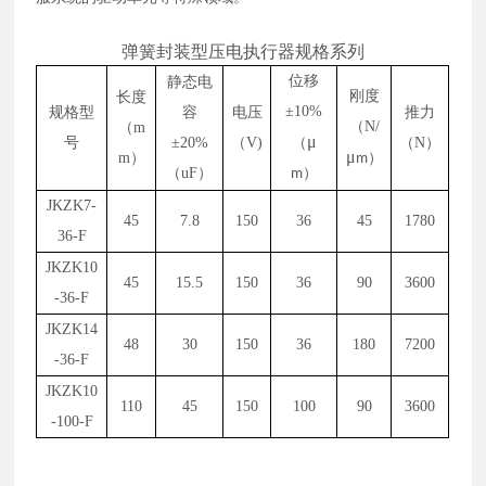
弹簧封装型压电执行器规格系列
位移
静态电
刚度
长度
±10%
规格型
容
电压
推力
（
N/
（
m
μ
号
±20%
（
V)
（
（
N）
μ
m）
）
m
（uF）
）
m
JKZK7-
45
7.8
150
36
45
1780
36-F
JKZK10
45
15.5
150
36
90
3600
-36-F
JKZK14
48
30
150
36
180
7200
-36-F
JKZK10
110
45
150
100
90
3600
-100-F