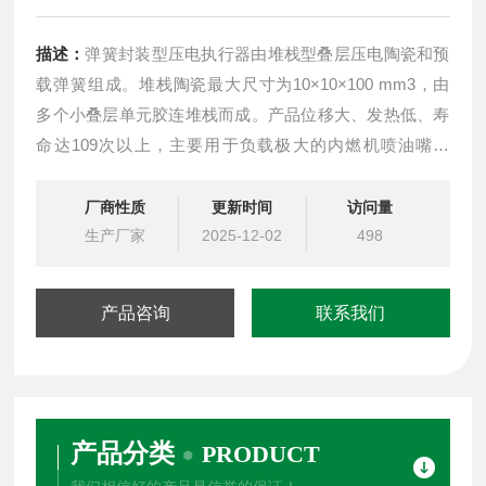
描述：
弹簧封装型压电执行器由堆栈型叠层压电陶瓷和预
载弹簧组成。堆栈陶瓷最大尺寸为10×10×100 mm3，由
多个小叠层单元胶连堆栈而成。产品位移大、发热低、寿
命达109次以上，主要用于负载极大的内燃机喷油嘴阀
门、工业母机快刀伺服系统的驱动单元等特殊领域。
厂商性质
更新时间
访问量
生产厂家
2025-12-02
498
产品咨询
联系我们
产品分类
PRODUCT