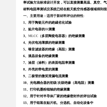
率试验方法标准设计开发，可以直接测量高温、真空、气
材料电阻率测试仪系统已经在航天航空传感器领域得到很
一、主要用途：适用于新材料评估的特性
:
1
、用于陶瓷元件的絶縁劣化试验
2
、贴片电容的
IR
测量
3
、
MLCC
（多层陶瓷电容器）的绝缘测量
4
、光伏电池薄膜的绝缘测量
5
、噪音滤波器的绝缘（高阻）测量
6
、液晶设备的绝缘测量
7
、涂层（涂料）的表面电阻率测量
8
、外壳的带电度的测量
9
、二极管的微笑泄漏电流测量
10
、光电耦合器的初级
/
次级绝缘（高电阻）测量
11
、打印机墨粉辊轴的绝缘测量
12
、用于针对半导体厂家的绝缘密封件的评估试验
13
、用于组装在贴片机、分选机、自动化设备中