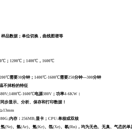
、样品数据；单位切换，曲线图谱等
00℃
；
1200℃
；
1400℃
，
1600℃
1200℃
需要
30
分钟；
1400℃-1600℃
需要
250
分钟—
300
分钟
温不掉粉的特征
380V;1400℃-1600℃
电源
380V
；功率
4-6KW
：
面同步显示、分析、保存和打印数据！
≥
13mm
：
80G;
内存：
256MB;
显卡；
CPU:
单核或双核
、氖
(Ne)
、氩
(Ar)
、氪
(Kr)
、氙
(Xe)
、氡
(Rn)
，均为无色、无臭、气态的单