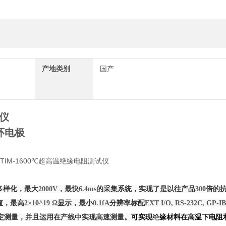
产地类别
国产
仪
环电极
多样化，最大
2000V
，最快
6.4ms
的采集系统，实现了是以往产品
300
倍的
查，最高
2×10^19 Ω
显示，最小
0.1fA
分辨率标配
EXT I/O, RS-232C, GP-IB
定测量，并且运用在产线中实现高速测量。
可实现
绝
缘材料在高温下电阻