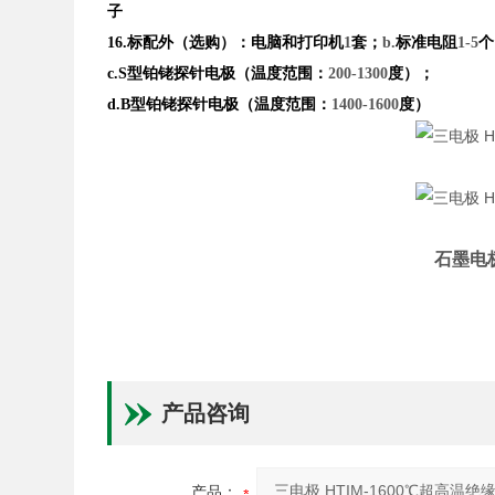
子
16.
标配外（选购）：电脑和打印机
1
套；
b.
标准电阻
1-5
个
c.S
型铂铑探针电极（温度范围：
200-1300
度）；
d.B
型铂铑探针电极（温度范围：
1400-1600
度）
石墨电
产品咨询
产品：