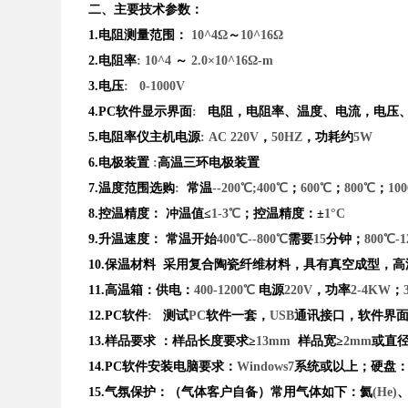
二、主要技术参数：
1.
电阻测量范围：
10^4Ω
～
10^16Ω
2.
电阻率
: 10^4
～
2.0×10^16Ω-m
3.
电压
:
0-1000V
4.PC
软件显示界面
:
电阻，电阻率、温度、电流，电压
5.
电阻率仪主机电源
: AC 220V
，
50HZ
，功耗约
5W
6.
电极装置
:
高温三环电极装置
7.
温度范围选购
:
常温
--200℃;400℃
；
600℃
；
800℃
；
10
8.
控温精度：
冲温值≤
1-3℃
；控温精度：±
1°C
9.
升温速度：
常温开始
400℃--800℃
需要
15
分钟；
800℃-
10.
保温材料
采用复合陶瓷纤维材料，具有真空成型，高
11.
高温箱：供电：
400-1200℃
电源
220V
，功率
2-4KW
；
12.PC
软件
:
测试
PC
软件一套，
USB
通讯接口，软件界
13.
样品要求 ：样品长度要求≥
13mm
样品宽≥
2mm
或直径
14.PC
软件安装电脑要求：
Windows7
系统或以上；硬盘
15.
气氛保护：（气体客户自备）常用气体如下：氦
(He)