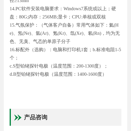
径≥13mm
14.PC软件安装电脑要求：Windows7系统或以上；硬
盘：80G;内存：256MB;显卡；CPU:单核或双核
15.气氛保护：（气体客户自备）常用气体如下：氦(H
e)、氖(Ne)、氩(Ar)、氪(Kr)、氙(Xe)、氡(Rn)，均为无
色、无臭、气态的单原子分子
16.标配外（选购）：电脑和打印机1套；b.标准电阻1-5
个；
c.S型铂铑探针电极（温度范围：200-1300度）；
d.B型铂铑探针电极（温度范围：1400-1600度）
产品咨询