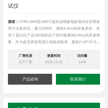
试仪
描述：
HTIM-1600型1600℃超高温绝缘电阻测试仪采用使
用方法多样化，最大2000V，最快6.4ms的采集系统，实
现了是以往产品300倍的抗干扰功能最快6.4ms的高速测
量，作为皮安表使用进行低电容检查，最高2×10^19 Ω显
示，最小0.1fA分辨率标配EXT I/O, RS-232C, GP-IB,
USB，自行设计的悬浮式电路，能不受测量环境影响进行
厂商性质
更新时间
访问量
稳定测量，并且运用在产线中实现高速测量。可
生产厂家
2025-12-02
1446
产品咨询
联系我们