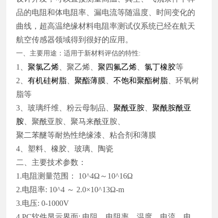
品的电阻和体电阻率、漏电流等随温度、时间变化的
曲线，超高温绝缘材料电阻率测试仪系统已经在航天
航空传感器领域得到很好的应用。
一、主要用途：适用于新材料评估的特性
:
1、
聚氯乙烯
、聚乙烯、
聚四氟乙烯
、
氯丁橡胶
等
2、
有机硅树脂
、
聚酯薄膜
、
不饱和聚酯树脂
、环氧树
脂等
3、玻璃纤维、粉云母制品、
聚酰亚胺
、
聚酰胺酰亚
胺
、聚酰亚胺、聚马来酰亚胺、
聚二苯醚等耐热性绝缘漆、粘合剂和薄膜
4、塑料、橡胶、玻璃、陶瓷
二、主要技术参数：
1.电阻测量范围：
10^4Ω～10^16Ω
2.电阻率:
10^4 ～ 2.0×10^13Ω-m
3.电压:
0-1000V
4.PC软件显示界面:
电阻，电阻率、温度、电流，电