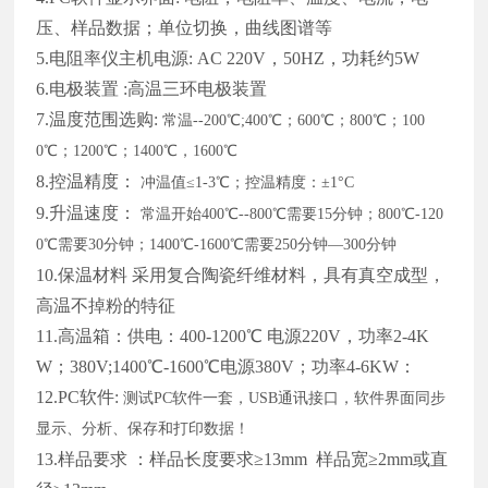
压、样品数据；单位切换，曲线图谱等
5.电阻率仪主机电源:
AC 220V，50HZ，功耗约5W
6.电极装置
:高温三环电极装置
7.温度范围选购:
常温
--200℃;400℃；600℃；800℃；100
0℃；1200℃；1400℃，1600℃
8.控温精度：
冲温值
≤1-3℃；控温精度：±1°C
9.升温速度：
常温开始
400℃--800℃需要15分钟；800℃-120
0℃需要30分钟；1400℃-1600℃需要250分钟—300分钟
10.保温材料
采用复合陶瓷纤维材料，具有真空成型，
高温不掉粉的特征
11.高温箱：供电：400-1200℃ 电源220V，功率2-4K
W；380V;1400℃-1600℃电源380V；功率4-6KW：
12.PC软件:
测试
PC软件一套，USB通讯接口，软件界面同步
显示、分析、保存和打印数据！
13.样品要求 ：样品长度要求≥13mm 样品宽≥2mm或直