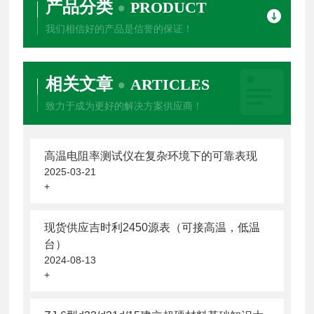
产品分类
PRODUCT
我们相信好的产品是信誉的保证！
相关文章
ARTICLES
致力于成为更好的解决方案供应商！
高温电阻率测试仪在复杂环境下的可靠表现
2025-03-21
+
现货供应吉时利2450源表（可接高温，低温
台）
2024-08-13
+