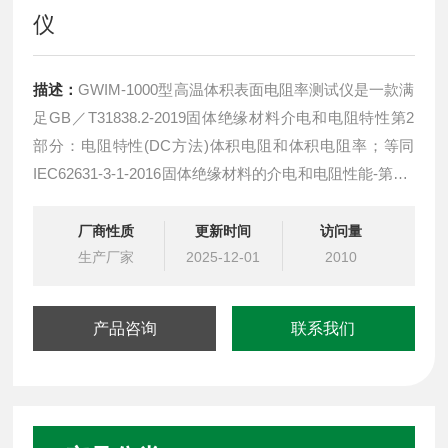
仪
描述：
​GWIM-1000型高温体积表面电阻率测试仪是一款满
足GB／T31838.2-2019固体绝缘材料介电和电阻特性第2
部分：电阻特性(DC方法)体积电阻和体积电阻率；等同
IEC62631-3-1-2016固体绝缘材料的介电和电阻性能-第3-1
部分:电阻特性的确定（直流方法）-体积电阻和体积电阻
率-一般方法；
厂商性质
更新时间
访问量
GB／T31838.3-2019固体绝缘材料介电和电阻特性第3部
生产厂家
2025-12-01
2010
分：电阻特性(DC方法)
产品咨询
联系我们