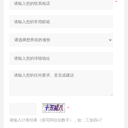
请输入计算结果（填写阿拉伯数字），如：三加四=7