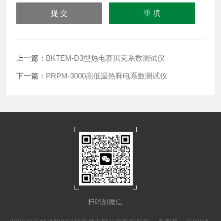
上一篇：
BKTEM-D3型热电赛贝克系数测试仪
下一篇：
PRPM-3000高低温热释电系数测试仪
扫码加微信