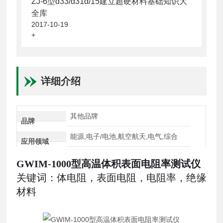
ZJ-6型d33/d31d/15建立超硬材料基础知识大
全库
2017-10-19
+
详细介绍
其他品牌
品牌
能源,电子/电池,航空航天,电气,综合
应用领域
G
WIM-1000
型
高温
体积表面电阻率测试仪
关键词：体电阻，表面电阻，电阻率，绝缘
材料