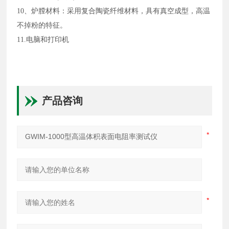
10、炉膛材料：采用复合陶瓷纤维材料，具有真空成型，高温
不掉粉的特征。
11.电脑和打印机
产品咨询