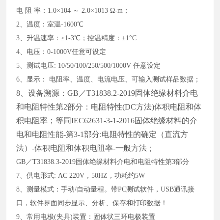
电
阻
率：
1.0×104 ～ 2.0×1013 Ω-m；
2、温度：室温-1600℃
3、升温速率：≤1-3℃；控温精度：±1°C
4、电压：0-1000V任意可设定
5、测试电压: 10/50/100/250/500/1000V 任意设定
6、显示： 电阻率、温度、电流电压、可输入测试样品数据；
8、设备溯源：GB／T31838.2-2019固体绝缘材料介电
和电阻特性第2部分：电阻特性(DC方法)体积电阻和体
积电阻率；等同IEC62631-3-1-2016固体绝缘材料的介
电和电阻性能-第3-1部分:电阻特性的确定（直流方
法）-体积电阻和体积电阻率-一般方法；
GB／T31838.3-2019固体绝缘材料介电和电阻特性第3部分
7、供电形式: AC 220V，50HZ，功耗约5W
8、测量模式：手动/自动量程。带PC测试软件，USB通讯接
口，软件界面同步显示、分析、保存和打印数据！
9、常用电极(夹具)装置：固体状三环电极装置