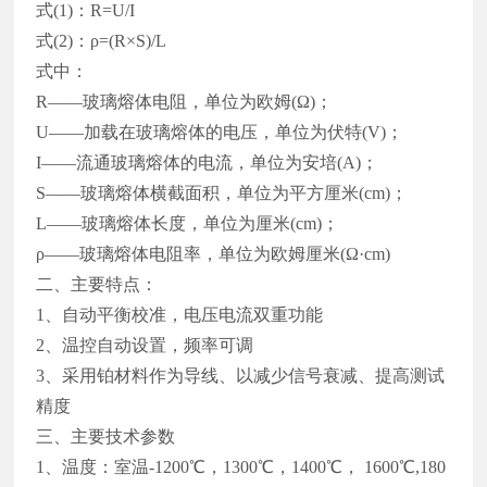
式
(1)
：
R=U/I
式
(2)
：ρ
=(R
×
S)/L
式中：
R——玻璃熔体电阻，单位为欧姆
(
Ω
)
；
U——加载在玻璃熔体的电压，单位为伏特
(V)
；
I——流通玻璃熔体的电流，单位为安培
(A)
；
S——玻璃熔体横截面积，单位为平方厘米
(cm)
；
L——玻璃熔体长度，单位为厘米
(cm)
；
ρ——玻璃熔体电阻率，单位为欧姆厘米
(
Ω·
cm)
二、主要特点：
1、自动平衡校准，电压电流双重功能
2、温控自动设置，频率可调
3、采用铂材料作为导线、以减少信号衰减、提高测试
精度
三、主要技术参数
1、温度：室温
-1200
℃，
1300
℃，
1400
℃，
1600
℃
,180