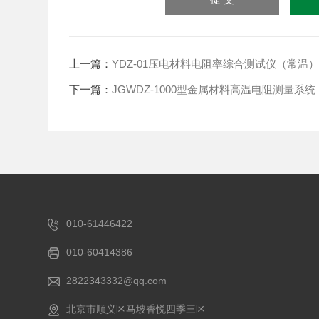
上一篇：
YDZ-01压电材料电阻率综合测试仪（常温
下一篇：
​JGWDZ-1000型金属材料高温电阻测量系统
010-61446422
010-60414386
2822343332@qq.com
北京市顺义区马坡香悦四季三区