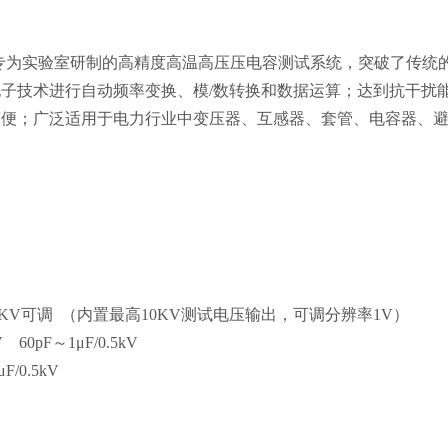
专为实验室研制的高精度高温高压压电容测试系统，突破了传统
子技术进行自动频率变换、模/数转换和数据运算；达到抗干扰
简便；广泛适用于电力行业中变压器、互感器、套管、电容器、
。
0KV
可调 （内置最高
10KV
测试电压输出，可调分辨率
1V
）
kV 60pF
～
1μF/0.5kV
μF/0.5kV