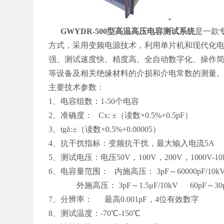
GWYDR-500型高温高压电容测试系统
是一款
方式，采用变频电源技术，利用单片机和现代化电
强、测试速度快、精度高、全自动数字化、操作
等设备及相关绝缘材料的介损和介电常数的测量
主要技术参数：
1、电容组数：
1-50
个电容
2、准确度：
Cx: ±
（读数
×0.5%+0.5pF
）
3、
tgδ:±
（读数
×0.5%+0.00005
）
4、抗干扰指标：变频抗干扰，最大输入电流
5A
5、测试电压：电压
50V
，
100V
，
200V
，
1000V-1
6、电容量范围：
内施高压：
3pF
～
60000pF/10
外施高压：
3pF
～
1.5μF/10kV 60pF
～
30
7、分辨率：
最高
0.001pF
，
4
位有效数字
8、测试温度：
-70
℃-150℃