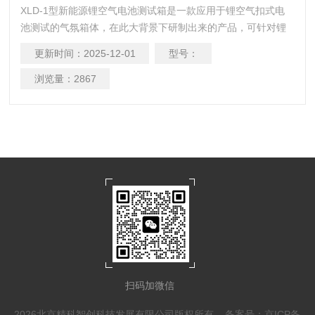
XLD-1型新能源锂空气电池测试箱是一款应用于锂空气扣式电
池测试的气氛箱体，在此大背景下研制出来的产品，可针对锂
空气电池对测试气氛的要求进行分析测试。该测试箱设计扣式
更新时间：
2025-12-01
型号：
电池固定架，并预装真空口和通气口，可配合客户要求置换箱
内气氛，是在市场上少有的新能源锂空气电池测试箱，这款设
浏览量：
2867
备是目前辅助锂空气电池测试研究的重要装备，也是科研院校
新研究领域的重要助手
扫码加微信
2026北京精科智创科技发展有限公司版权所有
备案号：京ICP备