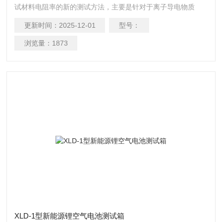
试材料电阻率的新的测试方法，主要是针对于离子导电物质
（如电解质溶液、导电凝胶）和导电粉体悬浊液（如碳粉、石
更新时间：
2025-12-01
型号：
墨烯粉体浆料）设计的电阻率测试仪器。适用范围：广泛应用
于科研单位、高等院校对凝胶、溶液、离子导电材料以及不适
浏览量：
1873
用于直流测试样品的导电性能测试。
​XLD-1型新能源锂空气电池测试箱