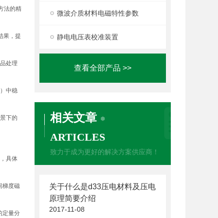
方法的精
微波介质材料电磁特性参数
结果，提
静电电压表校准装置
样品处理
查看全部产品 >>
内）中稳
相关文章
场景下的
ARTICLES
致力于成为更好的解决方案供应商！
算，具体
间梯度磁
关于什么是d33压电材料及压电
原理简要介绍
2017-11-08
的定量分