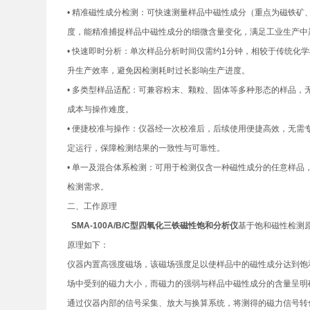
• 精准磁性成分检测：可快速测量样品中磁性成分（重点为磁铁矿、
度，能精准捕捉样品中磁性成分的细微含量变化，满足工业生产中
• 快速即时分析：单次样品分析时间仅需约1分钟，相较于传统
升生产效率，避免因检测耗时过长影响生产进度。
• 多类型样品适配：可兼容粉末、颗粒、固体等多种形态的样品
成本与操作难度。
• 便捷校准与操作：仪器经一次校准后，后续使用便捷高效，无
定运行，保障检测结果的一致性与可靠性。
• 单一及混合体系检测：可用于检测仅含一种磁性成分的任意样
检测需求。
二、工作原理
SMA-100A/B/C型四氧化三铁磁性饱和分析仪
基于饱和磁性检测
原理如下：
仪器内置高强度磁场，该磁场强度足以使样品中的磁性成分达到饱
场中受到的磁力大小，而磁力的强弱与样品中磁性成分的含量呈明
通过仪器内部的信号采集、放大与换算系统，将测得的磁力信号转