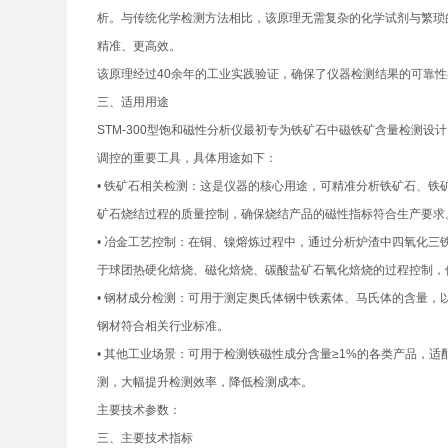
析。与传统化学检测方法相比，该原理无需复杂的化学试剂与繁琐
精准、更高效。
该原理经过40余年的工业实践验证，确保了仪器检测结果的可靠
三、适用用途
STM-300型饱和磁性分析仪最初专为铁矿石中磁铁矿含量检测
调控的重要工具，具体用途如下：
• 铁矿石相关检测：这是仪器的核心用途，可精准分析铁矿石、
矿石烧结过程的质量控制，确保烧结产品的磁性指标符合生产要求
• 冶金工艺控制：在铜、镍熔炼过程中，通过分析炉渣中四氧化
于球团热硬化焙烧、磁化焙烧、碳酸盐矿石氧化焙烧的过程控制，
• 钢材成分检测：可用于测定奥氏体钢中铁素体、马氏体的含量
钢材符合相关行业标准。
• 其他工业场景：可用于检测铁磁性成分含量≥1%的各类产品，
测，大幅提升检测效率，降低检测成本。
主要技术参数：
三、主要技术指标