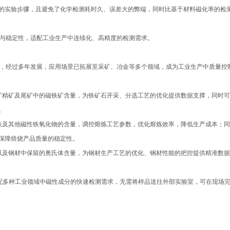
的实验步骤，且避免了化学检测耗时久、误差大的弊端，同时比基于材料磁化率的检
性与稳定性，适配工业生产中连续化、高精度的检测需求。
设计，经过多年发展，应用场景已拓展至采矿、冶金等多个领域，成为工业生产中质量控
铁矿精矿及尾矿中的磁铁矿含量，为铁矿石开采、分选工艺的优化提供数据支撑，同时
。
三铁及其他磁性铁氧化物的含量，调控熔炼工艺参数，优化熔炼效率，降低生产成本；
保障焙烧产品质量的稳定性。
，以及钢材中保留的奥氏体含量，为钢材生产工艺的优化、钢材性能的把控提供精准数
适配多种工业领域中磁性成分的快速检测需求，无需将样品送往外部实验室，可在现场