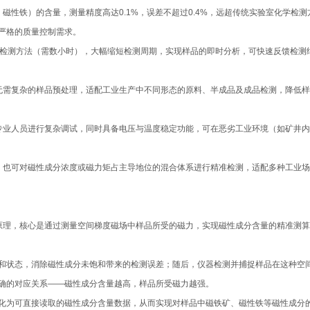
磁性铁）的含量，测量精度高达0.1%，误差不超过0.4%，远超传统实验室化学检测
严格的质量控制需求。
化学检测方法（需数小时），大幅缩短检测周期，实现样品的即时分析，可快速反馈检测
，无需复杂的样品预处理，适配工业生产中不同形态的原料、半成品及成品检测，降低
需专业人员进行复杂调试，同时具备电压与温度稳定功能，可在恶劣工业环境（如矿井
品，也可对磁性成分浓度或磁力矩占主导地位的混合体系进行精准检测，适配多种工业
原理，核心是通过测量空间梯度磁场中样品所受的磁力，实现磁性成分含量的精准测
和状态，消除磁性成分未饱和带来的检测误差；随后，仪器检测并捕捉样品在这种空
确的对应关系——磁性成分含量越高，样品所受磁力越强。
化为可直接读取的磁性成分含量数据，从而实现对样品中磁铁矿、磁性铁等磁性成分