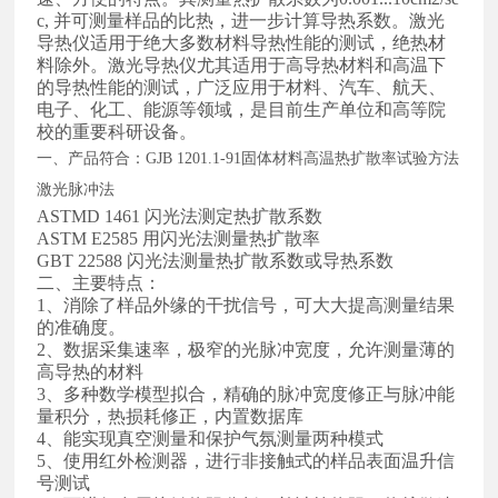
c, 并可测量样品的比热，进一步计算导热系数。激光
导热仪适用于绝大多数材料导热性能的测试，绝热材
料除外。激光导热仪尤其适用于高导热材料和高温下
的导热性能的测试，广泛应用于材料、汽车、航天、
电子、化工、能源等领域，是目前生产单位和高等院
校的重要科研设备。
一、产品符合：
GJB 1201.1-91固体材料高温热扩散率试验方法
激光脉冲法
ASTMD 1461 闪光法测定热扩散系数
ASTM E2585 用闪光法测量热扩散率
GBT 22588 闪光法测量热扩散系数或导热系数
二、主要特点：
1、消除了样品外缘的干扰信号，可大大提高测量结果
的准确度。
2、数据采集速率，极窄的光脉冲宽度，允许测量薄的
高导热的材料
3、多种数学模型拟合，精确的脉冲宽度修正与脉冲能
量积分，热损耗修正，内置数据库
4、能实现真空测量和保护气氛测量两种模式
5、使用红外检测器，进行非接触式的样品表面温升信
号测试