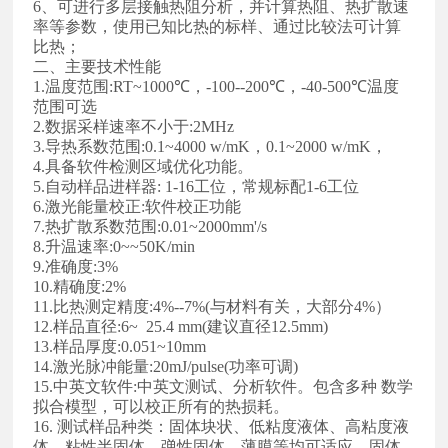
6、可进行多层接触热阻分析，并计算热阻、热扩散速
率等参数，使用已知比热的标样、通过比较法可计算
比热；
二、主要技术性能
1.温度范围:RT~1000℃，-100--200℃，-40-500℃温度
范围可选
2.数据采样速率不小于:2MHz
3.导热系数范围:0.1~4000 w/mK，0.1~2000 w/mK，
4.具备软件检测区域优化功能。
5.自动样品进样器: 1-16工位，常规标配1-6工位
6.激光能量校正:软件校正功能
7.热扩散系数范围:0.01~2000mm'/s
8.升温速率:0~~50K/min
9.准确度:3%
10.精确度:2%
11.比热测定精度:4%--7%(与材料有关，大部分4%）
12.样品直径:6~ 25.4 mm(建议直径12.5mm)
13.样品厚度:0.051~10mm
14.激光脉冲能量:20mJ/pulse(功率可调)
15.中英文软件:中英文测试、分析软件。包含多种 数学
拟合模型，可以校正所有的热损耗。
16. 测试样品种类：固体块状、低粘度液体、高粘度液
体、粘性半固体、弹性固体、薄膜等均可适应，固体