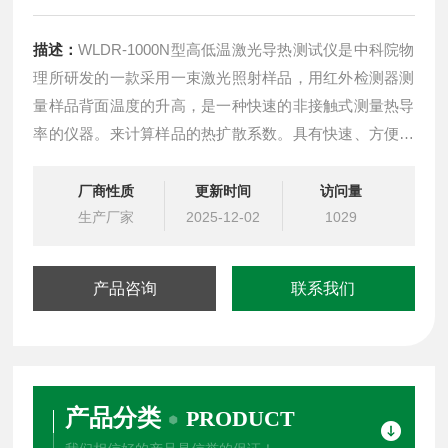
描述：
WLDR-1000N型高低温激光导热测试仪是中科院物
理所研发的一款采用一束激光照射样品，用红外检测器测
量样品背面温度的升高，是一种快速的非接触式测量热导
率的仪器。来计算样品的热扩散系数。具有快速、方便的
特点。其测量热扩散系数为0.001...10cm2/sec, 并可测量
样品的比热，进一步计算导热系数。激光导热仪适用于绝
厂商性质
更新时间
访问量
大多数材料导热性能的测试，绝热材料除外。激光导热仪
生产厂家
2025-12-02
1029
尤其适用于高导热材料和高
产品咨询
联系我们
产品分类
PRODUCT