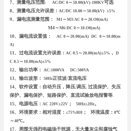
7
、测量电压范围
～
可选
:
AC/DC 0
50.00(kV)-100KV
8
、测量电压允许误差：
～
AC/DC 10.00
50.00(kV)
±5%
9
、漏电流测量范围：
～
～
M1
M3:AC 0
20.O0(mA)
M4
～
～
M6:DC 0
10.O0(mA)
10
、漏电流设置值：
～
～
AC 0
20.00(mA)
DC
0
10.00(m
A)
11
、过电流设置允许误差：
～
，
AC 0.5
20.00(mA)±5%
D
～
C 0.5
10.00(mA)±5%
12
、输出功率：
AC:1000VA
DC:500VA
13
、输出波形：
正弦波
直流电压
50Hz
/
14
、软件设置：自动升压，降压
调压
过流保护、失压
,
,
保护、漏电保护、短路保护、直流试验放电报警等
.
15
、电源电压：
；
。
AC 220V±22V
50Hz±2Hz
16
、环境要求：相对湿度：
；
环境温度：
≤75%RH
0℃
～
。
40℃
17
、周围无强烈电磁场干扰源，无大量灰尘和腐蚀气