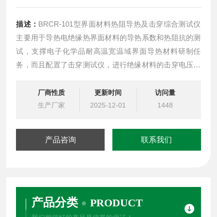
描述：
BRCR-101型界面材料热阻导热及击穿综合测试仪
主要用于导热电绝缘热界面材料的导热系数和热阻抗的测
试，支撑电子化学品耐高温宽温域界面导热材料研制任
务，而且配置了击穿测试仪，进行绝缘材料的击穿电压，
电流测试，两种方法形成了统一测试，多领域的检测，对
于材料性能进行全面的检测。该任务旨在突破导热材料
厂商性质
更新时间
访问量
（如贝格斯SIL PAD2000、GAP PAD3000导热垫片）的卡
生产厂家
2025-12-01
1448
脖子关键技术，实现导热材料的自
产品咨询
联系我们
产品分类
PRODUCT