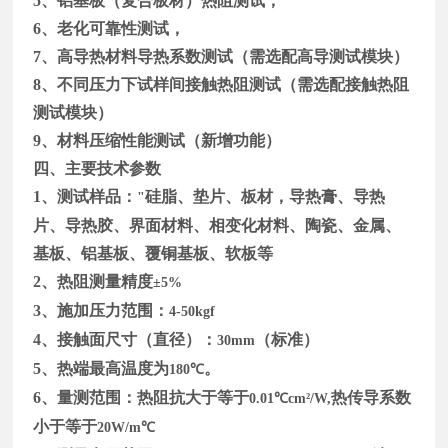
5
、铝基板（复合板材）热阻测试，
6
、老化可靠性测试，
7
、高导热材料导热系数测试（需选配高导测试模块）
8
、不同压力下试样间接触热阻测试（需选配接触热阻
测试模块）
9
、材料压缩性能测试（新增功能）
四、主要技术参数
1
、测试样品：
硅脂、垫片、板材，导热膏、导热
"
片、导热胶、界面材料、相变化材料、陶瓷、金属、
基板、铝基板、覆铜基板、软板等
2
、热阻测量精度
±5%
3
、施加压力范围：
4-50kgf
4
、接触面尺寸（直径）：
（标准）
30mm
5
、热端最高温度为
。
180℃
6
、量测范围：热阻抗大于等于
热传导系数
0.01℃cm²/W,
小于等于
20W/m℃