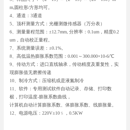
m,圆柱形/方形均可。
4、通道：3通道
5、顶杆测量方式：光栅测微传感器（万分表）
6、测量量程范围：±12.7mm, 分辨率：0.1um，精度0.2
um，自动校正量程。
7、系统测量误差：±0.1%。
8、高低温热膨胀系数范围：0.001～300.000×10-6/℃
9、传动方式：进口直线轴承，传动精度及重复性，实
现膨胀值无磨擦传递
10、制冷方式：压缩机或是液氮制冷
11、软件：专用测试软件自动记录、存储、打印数
椐，打印温度-膨胀系数曲线，
计算机自动计算膨胀系数、体膨胀系数、线膨胀量。
12、电源电压：220V±10﹪，0.5KW