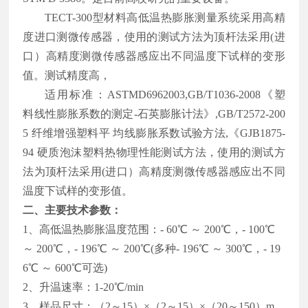
TECT-300型材料高低温热膨胀测量系统采用高精
度进口测微传感器，使用的测试方法为顶杆法采用
(
进
口）高精度测微传感器感应出不同温度下试样的变形
值。测试精度高，
适用标准：
ASTMD6962003,GB/T1036-2008
《塑
料线性膨胀系数的测定
-
石英膨胀计法》
,GB/T2572-200
5
纤维增强塑料平 均线膨胀系数试验方法
,
《
GJB1875-
94
硬质泡沫塑料热物理性能测试方法，使用的测试方
法为顶杆法采用
(
进口）高精度测微传感器感应出不同
温度下试样的变形值。
二、主要技术参数：
1、高低温热膨胀温度范围：- 60℃ ～ 200℃，- 100℃
～ 200℃，- 196℃ ～
200
℃(多种- 196℃ ～
300
℃，- 19
6℃ ～
600
℃可选)
2、升温速率：1-20℃/min
3、样品尺寸：（2～15）×（2～15）×（20～150）m