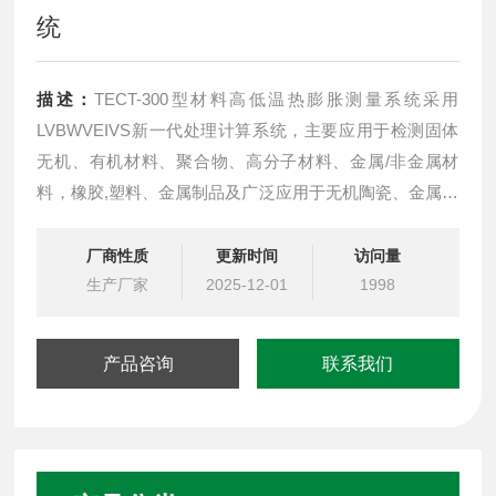
统
描述：
TECT-300型材料高低温热膨胀测量系统采用
LVBWVEIVS新一代处理计算系统，主要应用于检测固体
无机、有机材料、聚合物、高分子材料、金属/非金属材
料，橡胶,塑料、金属制品及广泛应用于无机陶瓷、金属材
料、塑胶聚合物、建筑材料、涂层材料、耐火材料、其他
复合材料等领域。的高低温热膨胀系数，体膨胀及线性膨
厂商性质
更新时间
访问量
胀系数的采集和分析，是目前研究新材料在环境下的一种
生产厂家
2025-12-01
1998
重要检测设备。
产品咨询
联系我们
满足军工、航天航空工业