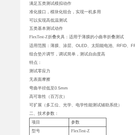
满足五类测试模拟动作
准化接口，模块化组合，实现一机多用
可以实现高低温测试
五类基本测试动作
FlexTest-Z
折叠夹具：适用于薄膜的小曲率折叠测试
OLED
RFID
F
适用范围：薄膜、涂层、
、太阳能电池、
、
组合垫片调节，调试简单，测试自由度高
特点：
测试零应力
无表面摩擦
0.5mm
弯曲半径低至
高可靠性（百万次）
可扩展（多工位、光学、电学性能测试辅助系统）
二、技术参数：
项目
参数
型号
FlexTest-Z