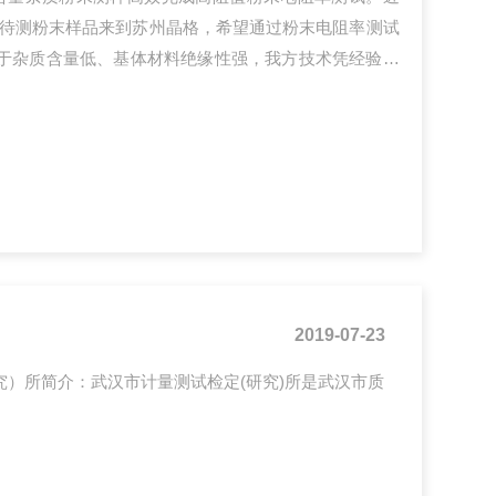
批待测粉末样品来到苏州晶格，希望通过粉末电阻率测试
于杂质含量低、基体材料绝缘性强，我方技术凭经验判
方案。LBRRT-1000双机联动研判金属杂质含量杂质
率测试。为此，四端子法粉末电阻率测试仪与超高阻微
精准压力、压实粉末并构建稳定...
2019-07-23
究）所简介：武汉市计量测试检定(研究)所是武汉市质