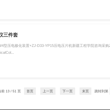
仪三件套
/4型压电极化装置+ZJ-D33-YP15压电压片机新疆工程学院咨询采购ZJ
lCol...
前 13 / 51 页
首页
上一页
下一页
末页
跳转到第