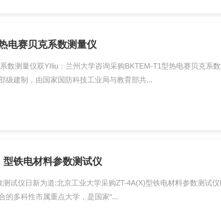
1型热电赛贝克系数测量仪
数测量仪双YIliu：兰州大学咨询采购BKTEM-T1型热电赛贝克系数测量仪
级建制，由国家国防科技工业局与教育部共...
X）型铁电材料参数测试仪
仪日新为道:北京工业大学采购ZT-4A(X)型铁电材料参数测试仪BeijingU
的多科性市属重点大学，是国家“...