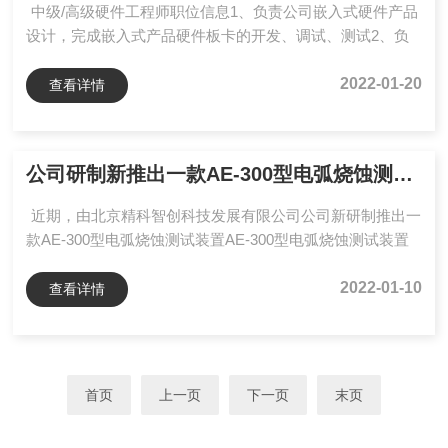
中级/高级硬件工程师职位信息1、负责公司嵌入式硬件产品
设计，完成嵌入式产品硬件板卡的开发、调试、测试2、负
责硬件器件选型、验证任务；3、负责硬件详细设计、原理
图设计、PCB设计、布线、仿真；4、负责硬件板卡功能调
2022-01-20
查看详情
试、测试及硬件系统问题定位解决；5、根据公司制度要求
编写相应技术文档...
公司研制新推出一款AE-300型电弧烧蚀测试装置
近期，由北京精科智创科技发展有限公司公司新研制推出一
款AE-300型电弧烧蚀测试装置AE-300型电弧烧蚀测试装置
关键词语：电弧，浸铜碳材料，触头，物相分析，微观形貌
背景技术：触头是开关电器的关键部件之一，开关电器的主
2022-01-10
查看详情
要性能及寿命的长短，在很大程度上取决于触头材料的好
坏。随着输变...
首页
上一页
下一页
末页