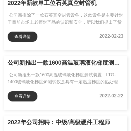
2022年新款单工位石英真空封管机
公司新推除了一款石英真空封管设备，这款设备是主要针对
于目前市场上老师对产品的认识和安全，所以我们提出了货
到付款的原则。SYZKF-03N型石英管真空封管机系统(支持
货到验收后付款）*设备支持货到付款石英管真空封管机系
2022-02-23
查看详情
统是由真空封管机+氢氧机+真空泵组成+专用石英台装成，
能够快速简...
公司新推出一款1600高温玻璃液化梯度测试装置
公司新推出一款1600高温玻璃液化梯度测试装置，LTG-
1400玻璃液化梯度炉测试仪是具有一定温度梯度的热处理
炉，将玻璃试样放在梯温炉内保温一定时间，随后在空气中
冷却，通过确定析晶位置和对照标准梯温曲线，测定玻璃的
2022-02-22
查看详情
析晶温度范围。是目前研究玻璃液化梯度随温度变化物质反
应的一个重要设...
2022年公司招聘：中级/高级硬件工程师