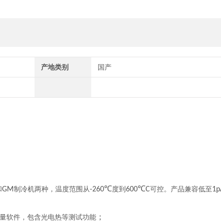
产地类别
国产
和
GM
制冷机两种，温度范围从
-260℃
度到
600℃C
可控。产品兼容低至
1p
；
量软件，包含光电热等测试功能