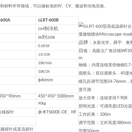
学和材料学等领域，可以做标准的
IV
、
CV
、微波和光电实验。
-600A
LRT-600B
G
制冷机
GM
显微镜模块
Microscope mod
到
6K
320K
品牌：
永新光学、舜宇、奥
0.001K
目
：
镜
高眼点广角目镜
WF20
±
0.01K
m
20K/min
：
物镜
内置连续变倍物镜
0.7
10K/2h
：
观察头
双目观察头，
45
度
ф4
mm
0
瞳孔距调节范围
54-76mm
，
度可调
450*90mm
450*450*1000mm
：
放大倍率
连续变倍
7-90X
90kg
：
照明光源
可调亮度
LED
光
位移探针
参考
TS600E-OE
、
HF
：
工作距离
100m
：
调节范围
立杆高度
380mm
高频探针或直流探针
范围
50mm