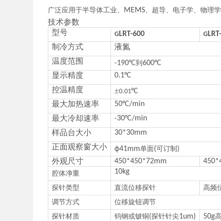
广泛应用于半导体工业、
MEMS
、超导、电子学、物理
技术参数
型号
LRT-600
LRT
G
G
制冷方式
液氮
温度范围
-190°C
到
600°C
显示精度
0.1°C
控温精度
±
°C
0.01
最大加热速率
50°C/min
最大冷却速率
-30°C/min
样品台大小
30*30mm
正面观察窗大小
ф41mm
单面
(
可订制
)
外观尺寸
450*450*72mm
450*
10kg
腔体净重
探针类型
直流位移探针
高频
调节方式
位移旋钮调节
探针材质
钨钢或铍铜
(
探针针尖
1um)
50g