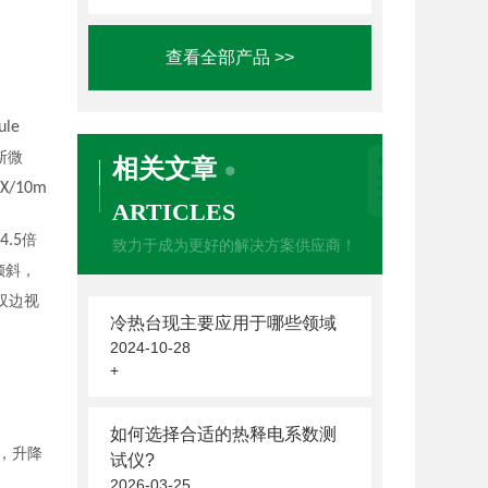
查看全部产品 >>
ule
斯微
相关文章
X/10m
ARTICLES
-4.5
倍
致力于成为更好的解决方案供应商！
倾斜，
双边视
冷热台现主要应用于哪些领域
2024-10-28
+
源
如何选择合适的热释电系数测
，升降
试仪?
2026-03-25