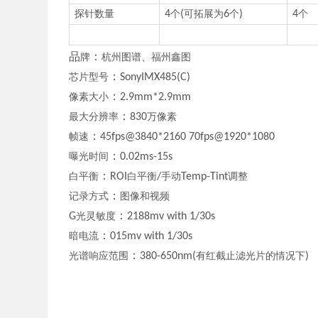
探针数量
4
个
(
可拓展为
6
个
)
4
个
品
：
牌
杭州图谱、福州鑫图
：
芯片型号
SonyIMX485(C)
：
像素大小
2.9mm*2.9mm
：
最大分辨率
830
万像素
：
帧速
45fps@3840*2160 70fps@1920*1080
：
曝光时间
0.02ms-15s
：
白平衡
ROI
白平衡
/
手动
Temp-Tint
调整
：
记录方式
图像和视频
：
G
光灵敏度
2188mv
with
1/30s
：
暗电流
015mv with 1/30s
：
光谱响应范围
380-650nm(
有红截止滤光片的情况下
)