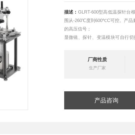
描述：
GLRT-600型高低温探
围从-260℃度到600℃C可控。产
的高压信号；
显微镜、探针、变温模块可自行切
能；
广泛应用于半导体工业、MEMS、
厂商性质
IV、CV、微波和光电实验。
生产厂家
产品咨询