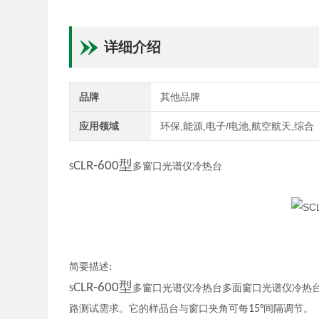
详细介绍
品牌
其他品牌
应用领域
环保,能源,电子/电池,航空航天,综合
型
CLR-600
多窗口光谱仪冷热台
S
简要描述
:
型
CLR-600
多窗口光谱仪冷热台
多面窗口光谱仪冷热
S
路测试需求。它的样品台与窗口夹角可每
15°
间隔调节。