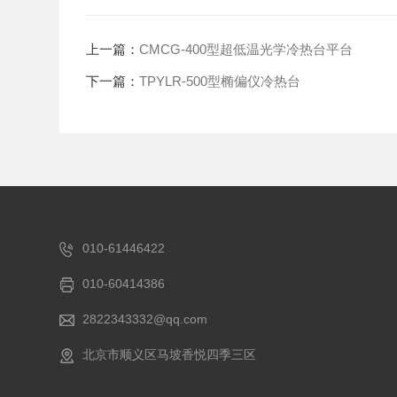
上一篇：
CMCG-400型超低温光学冷热台平台
下一篇：
TPYLR-500型椭偏仪冷热台
010-61446422
010-60414386
2822343332@qq.com
北京市顺义区马坡香悦四季三区