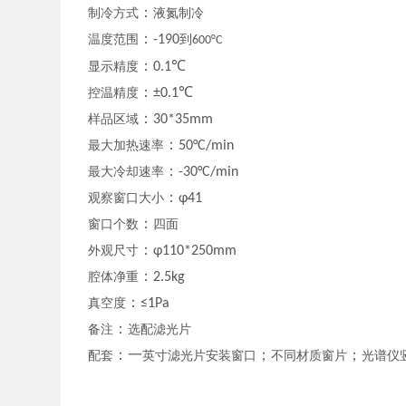
：
制冷方式
液氮制冷
：
温度范围
-190
到
600°C
：
显示精度
0.1℃
：
控温精度
±0.1℃
：
样品区域
30*35mm
：
最大加热速率
50°C/min
：
最大冷却速率
-30°C/min
：
观察窗口大小
φ41
：
窗口个数
四面
：
外观尺寸
φ110*250mm
：
腔体净重
2.5kg
：
真空度
≤1Pa
：
备注
选配滤光片
：一
；
；
配套
英寸滤光片安装窗口
不同材质窗片
光谱仪