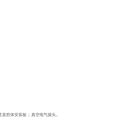
；
。
竖直腔体安装板
真空电气接头